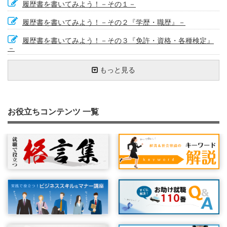
履歴書を書いてみよう！－その１－
履歴書を書いてみよう！－その２『学歴・職歴』－
履歴書を書いてみよう！－その３『免許・資格・各種検定』
－
履歴書を書いてみよう！－その４『志望動機、特技・趣味・
履歴書を点検しよう④ ～点検チェックリスト～
職務経歴書を書く際にこんな内容・表現は避けましょう
プラスの特徴を出す
自己分析をやってみよう①
企業情報の見方－ホームページの活用②
わかりやすく、素直に相手に伝える
履歴書を送るときのひと工夫②～封筒編
資格欄の書き方①
趣味・スポーツ・特技・好きな学科欄の書き方
志望動機で使えるキーワード①
やる気（モチベーション）をアップする方法②
やりたい仕事ができる会社を目指そう①
職務経歴書は自分自身のＰＲ
パート・アルバイトの志望動機の書き方①
行政の窓口相談の事例
迫力のある履歴書を書いてみよう
履歴書で重視される項目（正社員）
もっと見る
文化活動』－
職務経歴書って何？
職務経歴書を書く際に、特にアピールすることがないとお悩
『学歴・職歴欄』について①
自己分析をやってみよう②
企業情報の見方－ホームページの活用③
履歴書を書く前にストーリーを作る
こんな時はどうする？－退職が決まっている場合の履歴書の
資格欄の書き方②
悪い履歴書の書き方
志望動機で使えるキーワード②
志望動機の書き方の悪い例、良い例①
やりたい仕事ができる会社を目指そう②
募集要項をもう一度読もう①：自分の希望は伝えよう
パート・アルバイトの志望動機の書き方②
履歴書は姿勢を正して書こう
迫力のある履歴書のポイント
ポイントは第一印象
履歴書を書いてみよう！－その５『通勤時間、配偶者など』
みの方
書き方①
『本人希望記入欄』『保護者』－
職務経歴書を書く前に整理すること
『学歴・職歴欄』について②
履歴書の基本①
履歴書も成長する？！
志望動機の書き方～文章構成①
たくさんの履歴書を効果的に書く方法①
続・悪い履歴書の書き方
履歴書の種類
志望動機の書き方の悪い例、良い例②
就職は結婚のようなもの？①
募集要項をもう一度読もう②：必要資格や企業紹介など
パソコンの積極的活用①
履歴書をきれいに書くためのポイント
人間性がでる履歴書
履歴書を送ろう① ～送り状の書き方～
こんな時はどうする？－退職が決まっている場合の履歴書の
お役立ちコンテンツ 一覧
履歴書を点検しよう① ～履歴書を書く目的を考える～
書き方②
職務経歴書の構成（ストーリー）を考える
パート・アルバイトのための履歴書の書き方①
履歴書の基本②
採用担当者にとって魅力的な履歴書とは
志望動機の書き方～文章構成②
たくさんの履歴書を効果的に書く方法②
簡潔に書く技術①
志望動機を考えてみよう
履歴書書き方質問集① 転職回数が多い場合の履歴書の書き
就職は結婚のようなもの？②
履歴書と個人情報保護①：個人情報保護法について
パソコンの積極的活用②
履歴書写真は見た目に気をつけよう、髪型や服装のポイント
恥ずかしがらず、言い訳をしない
履歴書を送ろう② ～封筒の書き方と送り方～
方
履歴書を点検しよう② ～自分のトリセツを作る～
本人希望欄の書き方①
職務経歴書を書く際の外見（体裁）はどうするか
パート・アルバイトのための履歴書の書き方②
企業情報の見方－ホームページの活用①
面接につながる履歴書とは
履歴書を送るときのひと工夫①
長所、短所欄の書き方
簡潔に書く技術②
やる気（モチベーション）をアップする方法①
履歴書のはじまり
履歴書と個人情報保護②：不採用の時の履歴書の扱い
履歴書の書き方で困ったとき
履歴書写真を撮る際のポイント
履歴書で重視される項目（パート・アルバイト）
文字量は適度に
履歴書書き方質問集② どこまで書いたら大丈夫？
履歴書を点検しよう③ ～志望動機を確認する～
本人希望欄の書き方②