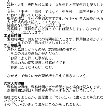
ん。
高校・大学・専門学校以降は、入学年月と卒業年月を記入しま
す。
また、「中学」「高校」ではなく「中学校」「高等学校」とて
いねいに書いてください。
職歴の欄は、学生や主婦の方でアルバイトや仕事の経験がある
方は正式名称で記入してください。
経験のない方は「なし」と記入します。
資格欄は、運転免許など持っていれば記入します。なければ
「なし」と記入します。
②
通勤時間
通勤時間は、おおむねの時間を記入します。採用担当者がチェ
ックしますので、忘れず記入しましょう。
③
志望動機
意外と見逃しがちなのが、志望動機の欄です。
「そこのお店や商品が好きだった」
「お店によく行った事がある」
「店員の方の接客態度に好感が持てる」
「将来はこうなりたい」など、
なぜそこで働くのか志望動機を考えて書きましょう。
④
本人希望欄
勤務地や職種、勤務時間などの希望がある場合は記入します。
勤務時間は曜日と時間を両方記入するのが良いでしょう。
最後になりましたが、履歴書は「ていねい」に書くことを忘れな
いでください。
その「ていねいさ」で夏が決まるかもしれません。