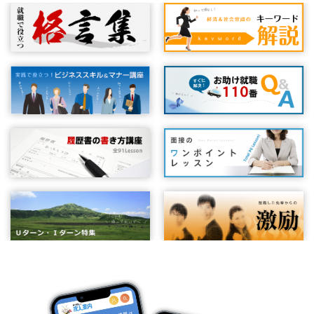
履歴書を点検しよう② ～自分のトリセツを作る～
本人希望欄の書き方①
職務経歴書を書く際の外見（体裁）はどうするか
パート・アルバイトのための履歴書の書き方②
企業情報の見方－ホームページの活用①
面接につながる履歴書とは
履歴書を送るときのひと工夫①
長所、短所欄の書き方
簡潔に書く技術②
やる気（モチベーション）をアップする方法①
履歴書のはじまり
履歴書と個人情報保護②：不採用の時の履歴書の扱い
履歴書の書き方で困ったとき
履歴書写真を撮る際のポイント
履歴書で重視される項目（パート・アルバイト）
文字量は適度に
履歴書書き方質問集② どこまで書いたら大丈夫？
履歴書を点検しよう③ ～志望動機を確認する～
本人希望欄の書き方②