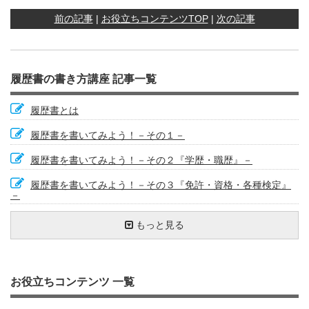
前の記事
|
お役立ちコンテンツTOP
|
次の記事
履歴書の書き方講座 記事一覧
履歴書とは
履歴書を書いてみよう！－その１－
履歴書を書いてみよう！－その２『学歴・職歴』－
履歴書を書いてみよう！－その３『免許・資格・各種検定』
－
履歴書を書いてみよう！－その４『志望動機、特技・趣味・
履歴書を点検しよう④ ～点検チェックリスト～
職務経歴書を書く際にこんな内容・表現は避けましょう
プラスの特徴を出す
自己分析をやってみよう①
企業情報の見方－ホームページの活用②
わかりやすく、素直に相手に伝える
履歴書を送るときのひと工夫②～封筒編
資格欄の書き方①
趣味・スポーツ・特技・好きな学科欄の書き方
志望動機で使えるキーワード①
やる気（モチベーション）をアップする方法②
やりたい仕事ができる会社を目指そう①
職務経歴書は自分自身のＰＲ
パート・アルバイトの志望動機の書き方①
行政の窓口相談の事例
迫力のある履歴書を書いてみよう
履歴書で重視される項目（正社員）
もっと見る
文化活動』－
職務経歴書って何？
職務経歴書を書く際に、特にアピールすることがないとお悩
『学歴・職歴欄』について①
自己分析をやってみよう②
企業情報の見方－ホームページの活用③
履歴書を書く前にストーリーを作る
こんな時はどうする？－退職が決まっている場合の履歴書の
資格欄の書き方②
悪い履歴書の書き方
志望動機で使えるキーワード②
志望動機の書き方の悪い例、良い例①
やりたい仕事ができる会社を目指そう②
募集要項をもう一度読もう①：自分の希望は伝えよう
パート・アルバイトの志望動機の書き方②
履歴書は姿勢を正して書こう
迫力のある履歴書のポイント
ポイントは第一印象
履歴書を書いてみよう！－その５『通勤時間、配偶者など』
みの方
書き方①
『本人希望記入欄』『保護者』－
職務経歴書を書く前に整理すること
『学歴・職歴欄』について②
履歴書の基本①
履歴書も成長する？！
志望動機の書き方～文章構成①
たくさんの履歴書を効果的に書く方法①
続・悪い履歴書の書き方
履歴書の種類
志望動機の書き方の悪い例、良い例②
就職は結婚のようなもの？①
募集要項をもう一度読もう②：必要資格や企業紹介など
パソコンの積極的活用①
履歴書をきれいに書くためのポイント
人間性がでる履歴書
履歴書を送ろう① ～送り状の書き方～
こんな時はどうする？－退職が決まっている場合の履歴書の
お役立ちコンテンツ 一覧
履歴書を点検しよう① ～履歴書を書く目的を考える～
書き方②
職務経歴書の構成（ストーリー）を考える
パート・アルバイトのための履歴書の書き方①
履歴書の基本②
採用担当者にとって魅力的な履歴書とは
志望動機の書き方～文章構成②
たくさんの履歴書を効果的に書く方法②
簡潔に書く技術①
志望動機を考えてみよう
履歴書書き方質問集① 転職回数が多い場合の履歴書の書き
就職は結婚のようなもの？②
履歴書と個人情報保護①：個人情報保護法について
パソコンの積極的活用②
履歴書写真は見た目に気をつけよう、髪型や服装のポイント
恥ずかしがらず、言い訳をしない
履歴書を送ろう② ～封筒の書き方と送り方～
方