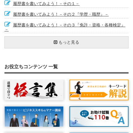
履歴書を書いてみよう！－その１－
履歴書を書いてみよう！－その２『学歴・職歴』－
履歴書を書いてみよう！－その３『免許・資格・各種検定』
－
履歴書を書いてみよう！－その４『志望動機、特技・趣味・
履歴書を点検しよう④ ～点検チェックリスト～
職務経歴書を書く際にこんな内容・表現は避けましょう
プラスの特徴を出す
自己分析をやってみよう①
企業情報の見方－ホームページの活用②
わかりやすく、素直に相手に伝える
履歴書を送るときのひと工夫②～封筒編
資格欄の書き方①
趣味・スポーツ・特技・好きな学科欄の書き方
志望動機で使えるキーワード①
やる気（モチベーション）をアップする方法②
やりたい仕事ができる会社を目指そう①
職務経歴書は自分自身のＰＲ
パート・アルバイトの志望動機の書き方①
行政の窓口相談の事例
迫力のある履歴書を書いてみよう
履歴書で重視される項目（正社員）
もっと見る
文化活動』－
職務経歴書って何？
職務経歴書を書く際に、特にアピールすることがないとお悩
『学歴・職歴欄』について①
自己分析をやってみよう②
企業情報の見方－ホームページの活用③
履歴書を書く前にストーリーを作る
こんな時はどうする？－退職が決まっている場合の履歴書の
資格欄の書き方②
悪い履歴書の書き方
志望動機で使えるキーワード②
志望動機の書き方の悪い例、良い例①
やりたい仕事ができる会社を目指そう②
募集要項をもう一度読もう①：自分の希望は伝えよう
パート・アルバイトの志望動機の書き方②
履歴書は姿勢を正して書こう
迫力のある履歴書のポイント
ポイントは第一印象
履歴書を書いてみよう！－その５『通勤時間、配偶者など』
みの方
書き方①
『本人希望記入欄』『保護者』－
職務経歴書を書く前に整理すること
『学歴・職歴欄』について②
履歴書の基本①
履歴書も成長する？！
志望動機の書き方～文章構成①
たくさんの履歴書を効果的に書く方法①
続・悪い履歴書の書き方
履歴書の種類
志望動機の書き方の悪い例、良い例②
就職は結婚のようなもの？①
募集要項をもう一度読もう②：必要資格や企業紹介など
パソコンの積極的活用①
履歴書をきれいに書くためのポイント
人間性がでる履歴書
履歴書を送ろう① ～送り状の書き方～
こんな時はどうする？－退職が決まっている場合の履歴書の
お役立ちコンテンツ 一覧
履歴書を点検しよう① ～履歴書を書く目的を考える～
書き方②
職務経歴書の構成（ストーリー）を考える
パート・アルバイトのための履歴書の書き方①
履歴書の基本②
採用担当者にとって魅力的な履歴書とは
志望動機の書き方～文章構成②
たくさんの履歴書を効果的に書く方法②
簡潔に書く技術①
志望動機を考えてみよう
履歴書書き方質問集① 転職回数が多い場合の履歴書の書き
就職は結婚のようなもの？②
履歴書と個人情報保護①：個人情報保護法について
パソコンの積極的活用②
履歴書写真は見た目に気をつけよう、髪型や服装のポイント
恥ずかしがらず、言い訳をしない
履歴書を送ろう② ～封筒の書き方と送り方～
方
履歴書を点検しよう② ～自分のトリセツを作る～
本人希望欄の書き方①
職務経歴書を書く際の外見（体裁）はどうするか
パート・アルバイトのための履歴書の書き方②
企業情報の見方－ホームページの活用①
面接につながる履歴書とは
履歴書を送るときのひと工夫①
長所、短所欄の書き方
簡潔に書く技術②
やる気（モチベーション）をアップする方法①
履歴書のはじまり
履歴書と個人情報保護②：不採用の時の履歴書の扱い
履歴書の書き方で困ったとき
履歴書写真を撮る際のポイント
履歴書で重視される項目（パート・アルバイト）
文字量は適度に
履歴書書き方質問集② どこまで書いたら大丈夫？
履歴書を点検しよう③ ～志望動機を確認する～
本人希望欄の書き方②