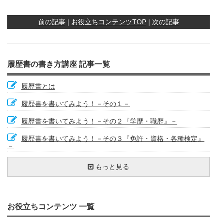
前の記事
|
お役立ちコンテンツTOP
|
次の記事
履歴書の書き方講座 記事一覧
履歴書とは
履歴書を書いてみよう！－その１－
履歴書を書いてみよう！－その２『学歴・職歴』－
履歴書を書いてみよう！－その３『免許・資格・各種検定』
－
履歴書を書いてみよう！－その４『志望動機、特技・趣味・
履歴書を点検しよう④ ～点検チェックリスト～
職務経歴書を書く際にこんな内容・表現は避けましょう
プラスの特徴を出す
自己分析をやってみよう①
企業情報の見方－ホームページの活用②
わかりやすく、素直に相手に伝える
履歴書を送るときのひと工夫②～封筒編
資格欄の書き方①
趣味・スポーツ・特技・好きな学科欄の書き方
志望動機で使えるキーワード①
やる気（モチベーション）をアップする方法②
やりたい仕事ができる会社を目指そう①
職務経歴書は自分自身のＰＲ
パート・アルバイトの志望動機の書き方①
行政の窓口相談の事例
迫力のある履歴書を書いてみよう
履歴書で重視される項目（正社員）
もっと見る
文化活動』－
職務経歴書って何？
職務経歴書を書く際に、特にアピールすることがないとお悩
『学歴・職歴欄』について①
自己分析をやってみよう②
企業情報の見方－ホームページの活用③
履歴書を書く前にストーリーを作る
こんな時はどうする？－退職が決まっている場合の履歴書の
資格欄の書き方②
悪い履歴書の書き方
志望動機で使えるキーワード②
志望動機の書き方の悪い例、良い例①
やりたい仕事ができる会社を目指そう②
募集要項をもう一度読もう①：自分の希望は伝えよう
パート・アルバイトの志望動機の書き方②
履歴書は姿勢を正して書こう
迫力のある履歴書のポイント
ポイントは第一印象
履歴書を書いてみよう！－その５『通勤時間、配偶者など』
みの方
書き方①
『本人希望記入欄』『保護者』－
職務経歴書を書く前に整理すること
『学歴・職歴欄』について②
履歴書の基本①
履歴書も成長する？！
志望動機の書き方～文章構成①
たくさんの履歴書を効果的に書く方法①
続・悪い履歴書の書き方
履歴書の種類
志望動機の書き方の悪い例、良い例②
就職は結婚のようなもの？①
募集要項をもう一度読もう②：必要資格や企業紹介など
パソコンの積極的活用①
履歴書をきれいに書くためのポイント
人間性がでる履歴書
履歴書を送ろう① ～送り状の書き方～
こんな時はどうする？－退職が決まっている場合の履歴書の
お役立ちコンテンツ 一覧
履歴書を点検しよう① ～履歴書を書く目的を考える～
書き方②
職務経歴書の構成（ストーリー）を考える
パート・アルバイトのための履歴書の書き方①
履歴書の基本②
採用担当者にとって魅力的な履歴書とは
志望動機の書き方～文章構成②
たくさんの履歴書を効果的に書く方法②
簡潔に書く技術①
志望動機を考えてみよう
履歴書書き方質問集① 転職回数が多い場合の履歴書の書き
就職は結婚のようなもの？②
履歴書と個人情報保護①：個人情報保護法について
パソコンの積極的活用②
履歴書写真は見た目に気をつけよう、髪型や服装のポイント
恥ずかしがらず、言い訳をしない