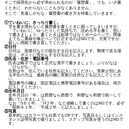
そこで採用先から必ず求められるのが「履歴書」。でも、いざ書
くときに、わからないことも少なくありません。
そこで「見逃しがちな」履歴書の書き方を特集していきます。
①
ていねいに、きっちり書く。
字を書き慣れないと履歴書を書くときに困ってしまいますが、
「ていねいに、ゆったりした気持ちで、読める字を書く」想い
で書きましょう。書くときは鉛筆ではなくボールペンで。間違
えても二重線や修正ペンで訂正するのはNGです。大変ですが、
新しい用紙で書き直してください。
②
日付
日付は、面接日などの提出する日を記入します。郵便で送る場
合は、ポストに投かんする日を記入します。
③
氏名・住所・電話番号
氏名は略字ではなく正式な漢字で書きましょう。ふりがなは
「ひらがな」で。
住所は今、住んでいる住所を記入してください。実家が別にあ
る学生の方は、連絡先の欄に実家の住所などを記入してくださ
い。
電話番号の欄は、固定電話と携帯電話番号がある場合は、両方
記入してください。
④
生年月日
生年月日の「年」は西暦なら西暦で、和暦なら和暦で統一して
書いていきましょう。
なお「S６１年」「H２年」など省略して書くのはNGです。必ず
「昭和６１年」「平成２年」と記入しましょう。
⑤
写真
基本的にはカラーでも白黒でもOKです。写真店もしくはインス
タント証明写真で撮りましょう。スナップ写真を使うのはNGで
す。