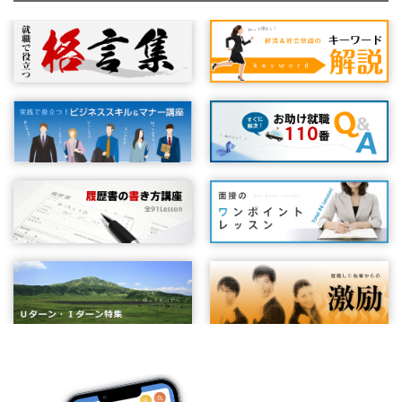
履歴書を送ろう② ～封筒の書き方と送り方～
方
履歴書を点検しよう② ～自分のトリセツを作る～
本人希望欄の書き方①
職務経歴書を書く際の外見（体裁）はどうするか
パート・アルバイトのための履歴書の書き方②
企業情報の見方－ホームページの活用①
面接につながる履歴書とは
履歴書を送るときのひと工夫①
長所、短所欄の書き方
簡潔に書く技術②
やる気（モチベーション）をアップする方法①
履歴書のはじまり
履歴書と個人情報保護②：不採用の時の履歴書の扱い
履歴書の書き方で困ったとき
履歴書写真を撮る際のポイント
履歴書で重視される項目（パート・アルバイト）
文字量は適度に
履歴書書き方質問集② どこまで書いたら大丈夫？
履歴書を点検しよう③ ～志望動機を確認する～
本人希望欄の書き方②