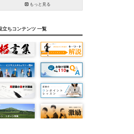
履歴書を書いてみよう！－その４『志望動
履歴書を点検しよう④ ～点検チェックリ
職務経歴書を書く際にこんな内容・表現は
プラスの特徴を出す
自己分析をやってみよう①
企業情報の見方－ホームページの活用②
わかりやすく、素直に相手に伝える
履歴書を送るときのひと工夫②～封筒編
資格欄の書き方①
趣味・スポーツ・特技・好きな学科欄の書
志望動機で使えるキーワード①
やる気（モチベーション）をアップする方
やりたい仕事ができる会社を目指そう①
職務経歴書は自分自身のＰＲ
パート・アルバイトの志望動機の書き方①
行政の窓口相談の事例
迫力のある履歴書を書いてみよう
履歴書で重視される項目（正社員）
もっと見る
、特技・趣味・文化活動』－
ト～
けましょう
方
②
『学歴・職歴欄』について①
自己分析をやってみよう②
企業情報の見方－ホームページの活用③
履歴書を書く前にストーリーを作る
こんな時はどうする？－退職が決まってい
資格欄の書き方②
志望動機で使えるキーワード②
やりたい仕事ができる会社を目指そう②
募集要項をもう一度読もう①：自分の希望
パート・アルバイトの志望動機の書き方②
履歴書は姿勢を正して書こう
迫力のある履歴書のポイント
ポイントは第一印象
履歴書を書いてみよう！－その５『通勤時
職務経歴書って何？
職務経歴書を書く際に、特にアピールする
悪い履歴書の書き方
志望動機の書き方の悪い例、良い例①
場合の履歴書の書き方①
伝えよう
、配偶者など』『本人希望記入欄』『保護
とがないとお悩みの方
『学歴・職歴欄』について②
履歴書の基本①
履歴書も成長する？！
志望動機の書き方～文章構成①
たくさんの履歴書を効果的に書く方法①
履歴書の種類
就職は結婚のようなもの？①
パソコンの積極的活用①
履歴書をきれいに書くためのポイント
人間性がでる履歴書
』－
職務経歴書を書く前に整理すること
こんな時はどうする？－退職が決まってい
続・悪い履歴書の書き方
志望動機の書き方の悪い例、良い例②
募集要項をもう一度読もう②：必要資格や
役立ちコンテンツ 一覧
履歴書を送ろう① ～送り状の書き方～
場合の履歴書の書き方②
業紹介など
パート・アルバイトのための履歴書の書き
履歴書の基本②
採用担当者にとって魅力的な履歴書とは
志望動機の書き方～文章構成②
たくさんの履歴書を効果的に書く方法②
志望動機を考えてみよう
就職は結婚のようなもの？②
パソコンの積極的活用②
履歴書写真は見た目に気をつけよう、髪型
恥ずかしがらず、言い訳をしない
履歴書を点検しよう① ～履歴書を書く目
職務経歴書の構成（ストーリー）を考える
簡潔に書く技術①
履歴書書き方質問集① 転職回数が多い場
①
服装のポイント
を考える～
履歴書を送ろう② ～封筒の書き方と送り
本人希望欄の書き方①
履歴書と個人情報保護①：個人情報保護法
の履歴書の書き方
企業情報の見方－ホームページの活用①
面接につながる履歴書とは
履歴書を送るときのひと工夫①
長所、短所欄の書き方
やる気（モチベーション）をアップする方
履歴書のはじまり
履歴書の書き方で困ったとき
履歴書で重視される項目（パート・アルバ
～
ついて
職務経歴書を書く際の外見（体裁）はどう
パート・アルバイトのための履歴書の書き
簡潔に書く技術②
履歴書写真を撮る際のポイント
①
ト）
履歴書を点検しよう② ～自分のトリセツ
本人希望欄の書き方②
履歴書書き方質問集② どこまで書いたら
るか
②
作る～
文字量は適度に
履歴書と個人情報保護②：不採用の時の履
丈夫？
書の扱い
履歴書を点検しよう③ ～志望動機を確認
る～