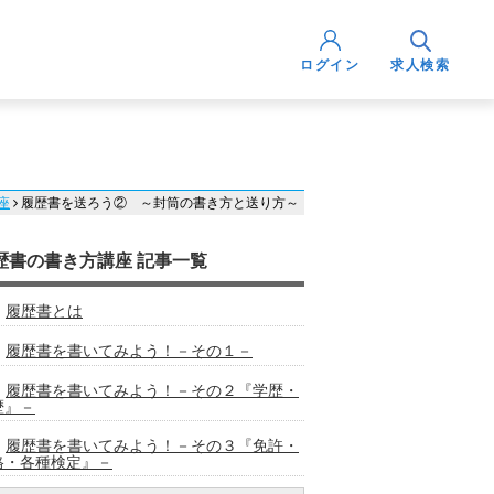
ログイン
求人検索
座
履歴書を送ろう② ～封筒の書き方と送り方～
歴書の書き方講座 記事一覧
履歴書とは
履歴書を書いてみよう！－その１－
履歴書を書いてみよう！－その２『学歴・
歴』－
履歴書を書いてみよう！－その３『免許・
格・各種検定』－