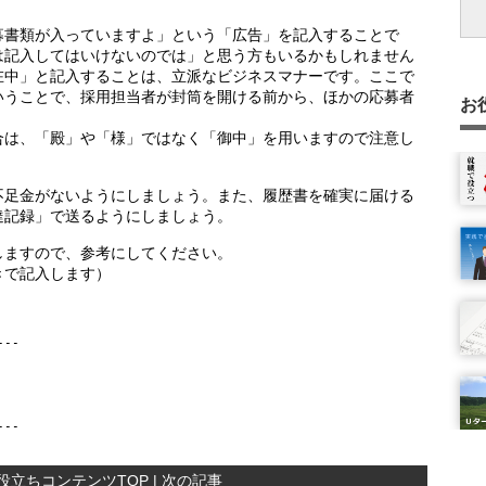
機
ス
避
き
法
募書類が入っていますよ」という「広告」を記入することで
は記入してはいけないのでは」と思う方もいるかもしれません
る
は
在中」と記入することは、立派なビジネスマナーです。ここで
間
こ
者
いうことで、採用担当者が封筒を開ける前から、ほかの応募者
お
る
企
合は、「殿」や「様」ではなく「御中」を用いますので注意し
方
や
的
合
方
に
法
イ
す
方
不足金がないようにしましょう。また、履歴書を確実に届ける
を
大
達記録」で送るようにしましょう。
歴
しますので、参考にしてください。
す
きで記入します）
--

役立ちコンテンツTOP
|
次の記事