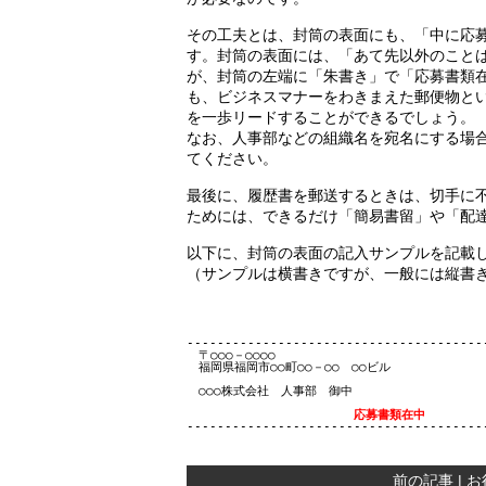
その工夫とは、封筒の表面にも、「中に応
す。封筒の表面には、「あて先以外のこと
が、封筒の左端に「朱書き」で「応募書類
も、ビジネスマナーをわきまえた郵便物と
を一歩リードすることができるでしょう。
なお、人事部などの組織名を宛名にする場
てください。
最後に、履歴書を郵送するときは、切手に
ためには、できるだけ「簡易書留」や「配
以下に、封筒の表面の記入サンプルを記載
（サンプルは横書きですが、一般には縦書
----------------------------------------
　〒○○○－○○○○

　福岡県福岡市○○町○○－○○　○○ビル　

　○○○株式会社　人事部　御中

応募書類在中
前の記事
|
お