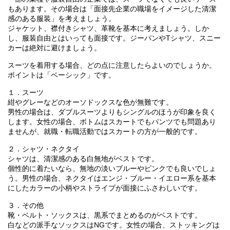
もあります。その場合は「面接先企業の職場をイメージした清潔
感のある服装」を考えましょう。
ジャケット、襟付きシャツ、革靴を基本に考えましょう。しか
し、服装自由とはいっても面接です。ジーパンやTシャツ、スニー
カーは絶対に避けましょう。
スーツを着用する場合、どの点に注意したらよいのでしょうか。
ポイントは「ベーシック」です。
１．スーツ
紺やグレーなどのオーソドックスな色が無難です。
男性の場合は、ダブルスーツよりもシングルのほうが印象を良く
します。女性の場合、ボトムはスカートでもパンツでも問題あり
ませんが、就職・転職活動ではスカートの方が一般的です。
２．シャツ・ネクタイ
シャツは、清潔感のある白無地がベストです。
個性的に着たいなら、無地の淡いブルーやピンクでも良いでしょ
う。男性の場合、ネクタイはエンジ・ブルー・イエロー系を基本
にしたカラーの小柄やストライプが面接にふさわしいです。
３．その他
靴・ベルト・ソックスは、黒系でまとめるのがベストです。
白などの派手なソックスはNGです。女性の場合、ストッキングは