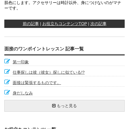
肌色にします。アクセサリーは時計以外、身につけないのがマナ
ーです。
前の記事
|
お役立ちコンテンツTOP
|
次の記事
面接のワンポイントレッスン 記事一覧
第一印象
仕事探しは彼（彼女）探しに似ている!?
面接は緊張するものです。
身だしなみ
面接前日の用意（１）持ち物チェック
面接に臨む上での心構え
面接の受け答え方について②
面接官の考え方を探る①
面接の意味を考えよう！
面接の下見に行こう！
傾聴の姿勢
ネガティブ発言での回答はやめよう
面接の流れをイメージしよう！
天職はつくり出すもの
面接前の持ち物チェック
最近関心のあるニュースは何ですか？
自分の言葉で答えよう
待ち時間、退出後も見られている！？
思いを伝える！熱意を伝える！
面接時の服装はどうするか
面接の前の電話対応にも細心の注意を
明るい笑顔でハキハキしよう
もっと見る
場所と時間の確認
面接は最初の３分間で決まる？
自分から質問する
面接官の考え方を探る②
面接官の目を見て話す
業界研究・会社研究をしよう！
面接での会社チェック
自然な笑顔が決め手です
緊張を和らげる
５Ｗ１Ｈ
なぜ前の会社をやめようと思ったのですか？
難しい質問への対処方法
面接結果の決定は時間がかかるもの
面接の会話は『結論＋説明』が鉄則
専門的な質問や圧迫面接を受けたときの対応
第一印象は『あいさつ』で決まります
学生時代のクラブ活動
面接への準備と心構え（１）：面接のパターンを知ろう
面接のポイント：志望動機を伝える
面接後の振りかえりのポイント
面接マナー 総まとめ①
あなたのセールスポイントは何ですか？
女性の就職・転職活動キホンのキ
面接も練習が大事
受け答えはプラス発想で
質問力を高めよう
転職と面接
募集要項をよく読もう！
"最後に何か質問はありませんか？"と聞かれたら
面接で会話を盛り上げるには？
自分の話し方のクセなどを見つける方法
質問したことに答えていますか？
成功した人の話を参考にする
面接は前日から始まっています