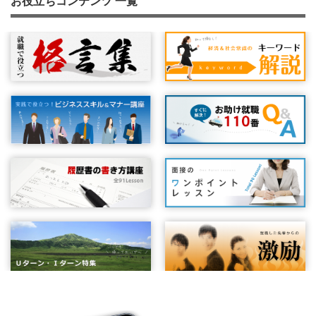
お役立ちコンテンツ 一覧
面接への準備と心構え（２）：何を話すか
面接のポイント：自分の良いところ、悪いところ
不採用の場合の心構え
面接マナー 総まとめ②
ちょっと困った質問をされたら
将来の自分をイメージしよう！
自己啓発に取り組んでいますか
くせはくせもの
面接官に合わせたアピールを
受け答えはパス回しが大事！
面接官が複数人のとき
発声練習をやってみよう！
経営理念の確認
体調を整える
『はい！』とあいづちを打とう！
結論は最初に言う
面接はプラス思考で
面接への準備と心構え（３）：面接直前に確認すること
面接の受け答え方について①
集団面接
面接マナー 総まとめ③
会話のキャッチボールを楽しもう！
面接で緊張しないために
面接時の髪型について
目線で印象は変わる
「アイコンタクト」していますか？
平常心を保つ
緊急事態！もしも遅刻してしまったら
面接内容はメモしておこう
いじわるな質問をされた時の対処方法
条件はきちんと確認しよう
簡潔でわかりやすい説明を心がけよう
頭の中が真っ白になってしまったら
話し上手より、聞き上手！？