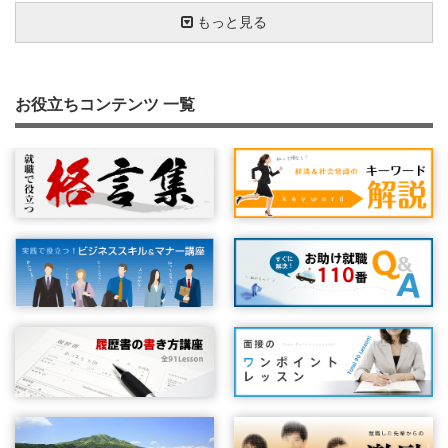
面接前日の用意（１）持ち物チェック
面接に臨む上での心構え
面接の受け答え方について②
面接官の考え方を探る①
面接の意味を考えよう！
面接の下見に行こう！
傾聴の姿勢
ネガティブ発言での回答はやめよう
面接の流れをイメージしよう！
天職はつくり出すもの
面接前の持ち物チェック
最近関心のあるニュースは何ですか？
自分の言葉で答えよう
待ち時間、退出後も見られている！？
思いを伝える！熱意を伝える！
面接時の服装はどうするか
面接の前の電話対応にも細心の注意を
明るい笑顔でハキハキしよう
もっと見る
場所と時間の確認
面接は最初の３分間で決まる？
自分から質問する
面接官の考え方を探る②
面接官の目を見て話す
業界研究・会社研究をしよう！
面接での会社チェック
自然な笑顔が決め手です
緊張を和らげる
５Ｗ１Ｈ
なぜ前の会社をやめようと思ったのですか？
難しい質問への対処方法
面接結果の決定は時間がかかるもの
面接の会話は『結論＋説明』が鉄則
専門的な質問や圧迫面接を受けたときの対応
第一印象は『あいさつ』で決まります
学生時代のクラブ活動
面接への準備と心構え（１）：面接のパターンを知ろう
面接のポイント：志望動機を伝える
面接後の振りかえりのポイント
面接マナー 総まとめ①
あなたのセールスポイントは何ですか？
女性の就職・転職活動キホンのキ
面接も練習が大事
受け答えはプラス発想で
質問力を高めよう
転職と面接
募集要項をよく読もう！
"最後に何か質問はありませんか？"と聞かれたら
面接で会話を盛り上げるには？
自分の話し方のクセなどを見つける方法
質問したことに答えていますか？
成功した人の話を参考にする
面接は前日から始まっています
お役立ちコンテンツ 一覧
面接への準備と心構え（２）：何を話すか
面接のポイント：自分の良いところ、悪いところ
不採用の場合の心構え
面接マナー 総まとめ②
ちょっと困った質問をされたら
将来の自分をイメージしよう！
自己啓発に取り組んでいますか
くせはくせもの
面接官に合わせたアピールを
受け答えはパス回しが大事！
面接官が複数人のとき
発声練習をやってみよう！
経営理念の確認
体調を整える
『はい！』とあいづちを打とう！
結論は最初に言う
面接はプラス思考で
面接への準備と心構え（３）：面接直前に確認すること
面接の受け答え方について①
集団面接
面接マナー 総まとめ③
会話のキャッチボールを楽しもう！
面接で緊張しないために
面接時の髪型について
目線で印象は変わる
「アイコンタクト」していますか？
平常心を保つ
緊急事態！もしも遅刻してしまったら
面接内容はメモしておこう
いじわるな質問をされた時の対処方法
条件はきちんと確認しよう
簡潔でわかりやすい説明を心がけよう
頭の中が真っ白になってしまったら
話し上手より、聞き上手！？