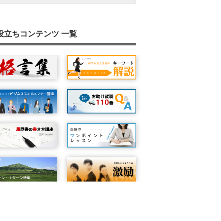
場所と時間の確認
面接は最初の３分間で決まる？
自分から質問する
面接官の考え方を探る②
面接官の目を見て話す
業界研究・会社研究をしよう！
面接での会社チェック
自然な笑顔が決め手です
緊張を和らげる
５Ｗ１Ｈ
なぜ前の会社をやめようと思ったのです
難しい質問への対処方法
面接結果の決定は時間がかかるもの
面接の会話は『結論＋説明』が鉄則
専門的な質問や圧迫面接を受けたときの対
第一印象は『あいさつ』で決まります
学生時代のクラブ活動
？
面接への準備と心構え（１）：面接のパタ
面接のポイント：志望動機を伝える
面接後の振りかえりのポイント
面接マナー 総まとめ①
あなたのセールスポイントは何ですか？
女性の就職・転職活動キホンのキ
面接も練習が大事
受け答えはプラス発想で
質問力を高めよう
転職と面接
"最後に何か質問はありませんか？"と聞か
面接で会話を盛り上げるには？
自分の話し方のクセなどを見つける方法
成功した人の話を参考にする
面接は前日から始まっています
募集要項をよく読もう！
質問したことに答えていますか？
ンを知ろう
たら
役立ちコンテンツ 一覧
面接のポイント：自分の良いところ、悪い
不採用の場合の心構え
面接マナー 総まとめ②
ちょっと困った質問をされたら
将来の自分をイメージしよう！
自己啓発に取り組んでいますか
くせはくせもの
面接官に合わせたアピールを
受け答えはパス回しが大事！
経営理念の確認
体調を整える
結論は最初に言う
面接はプラス思考で
面接への準備と心構え（２）：何を話すか
面接官が複数人のとき
発声練習をやってみよう！
『はい！』とあいづちを打とう！
ころ
集団面接
面接マナー 総まとめ③
会話のキャッチボールを楽しもう！
面接で緊張しないために
面接時の髪型について
目線で印象は変わる
「アイコンタクト」していますか？
平常心を保つ
いじわるな質問をされた時の対処方法
条件はきちんと確認しよう
頭の中が真っ白になってしまったら
話し上手より、聞き上手！？
面接への準備と心構え（３）：面接直前に
面接の受け答え方について①
緊急事態！もしも遅刻してしまったら
面接内容はメモしておこう
簡潔でわかりやすい説明を心がけよう
認すること