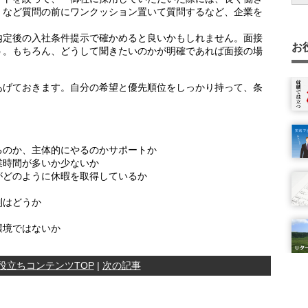
」など質問の前にワンクッション置いて質問するなど、企業を
か
応
。
内定後の入社条件提示で確かめると良いかもしれません。面接
ー
れ
お
う。もちろん、どうして聞きたいのかが明確であれば面接の場
と
あげておきます。自分の希望と優先順位をしっかり持って、条
確
のか、主体的にやるのかサポートか
業時間が多いか少ないか
のように休暇を取得しているか
はどうか
境ではないか
役立ちコンテンツTOP
|
次の記事