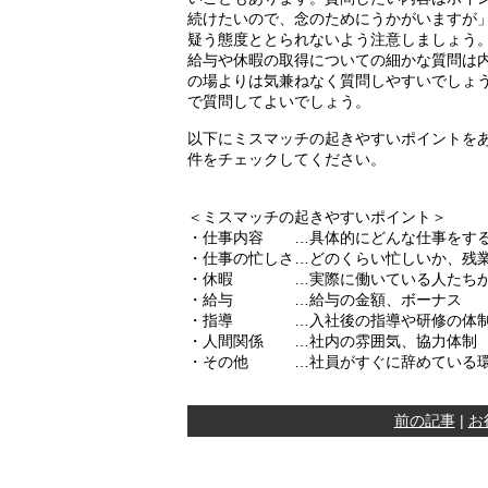
続けたいので、念のためにうかがいますが
疑う態度ととられないよう注意しましょう
給与や休暇の取得についての細かな質問は
の場よりは気兼ねなく質問しやすいでしょ
で質問してよいでしょう。
以下にミスマッチの起きやすいポイントを
件をチェックしてください。
＜ミスマッチの起きやすいポイント＞
・仕事内容 …具体的にどんな仕事をする
・仕事の忙しさ…どのくらい忙しいか、残
・休暇 …実際に働いている人たちがど
・給与 …給与の金額、ボーナス
・指導 …入社後の指導や研修の体制
・人間関係 …社内の雰囲気、協力体制
・その他 …社員がすぐに辞めている環
前の記事
|
お