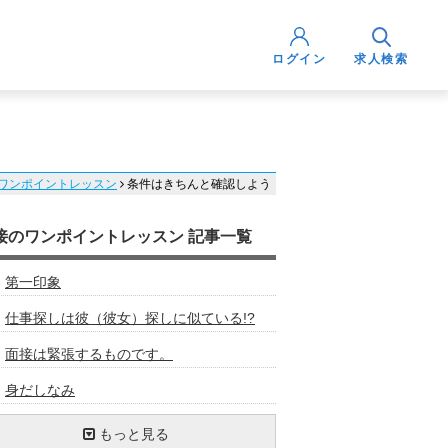
ログイン
求人検索
ワンポイントレッスン
条件はきちんと確認しよう
接のワンポイントレッスン 記事一覧
第一印象
仕事探しは彼（彼女）探しに似ている!?
面接は緊張するものです。
身だしなみ
面接前日の用意（１）持ち物チェック
面接に臨む上での心構え
面接の受け答え方について②
面接官の考え方を探る①
面接の意味を考えよう！
面接の下見に行こう！
傾聴の姿勢
ネガティブ発言での回答はやめよう
面接の流れをイメージしよう！
天職はつくり出すもの
面接前の持ち物チェック
最近関心のあるニュースは何ですか？
自分の言葉で答えよう
待ち時間、退出後も見られている！？
思いを伝える！熱意を伝える！
面接時の服装はどうするか
面接の前の電話対応にも細心の注意を
明るい笑顔でハキハキしよう
もっと見る