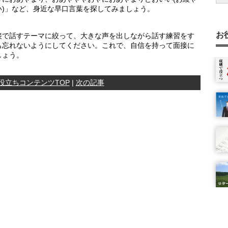
)」など、身近な早口言葉を探してみましょう。
か
応
ー
れ
お
接で話すテーマに絞って、大きな声を出しながら話す練習をす
も忘れないようにしてください。これで、自信を持って面接に
と
しょう。
確
役立ちコンテンツTOP
|
次の記事