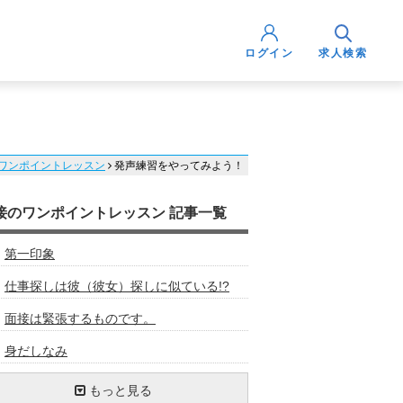
ログイン
求人検索
ワンポイントレッスン
発声練習をやってみよう！
接のワンポイントレッスン 記事一覧
第一印象
仕事探しは彼（彼女）探しに似ている!?
面接は緊張するものです。
身だしなみ
面接前日の用意（１）持ち物チェック
面接に臨む上での心構え
面接の受け答え方について②
面接官の考え方を探る①
面接の意味を考えよう！
面接の下見に行こう！
傾聴の姿勢
ネガティブ発言での回答はやめよう
面接の流れをイメージしよう！
天職はつくり出すもの
面接前の持ち物チェック
最近関心のあるニュースは何ですか？
自分の言葉で答えよう
待ち時間、退出後も見られている！？
思いを伝える！熱意を伝える！
面接時の服装はどうするか
面接の前の電話対応にも細心の注意を
明るい笑顔でハキハキしよう
もっと見る