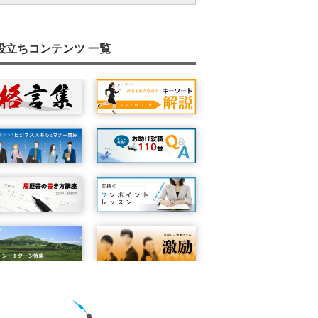
場所と時間の確認
面接は最初の３分間で決まる？
自分から質問する
面接官の考え方を探る②
面接官の目を見て話す
業界研究・会社研究をしよう！
面接での会社チェック
自然な笑顔が決め手です
緊張を和らげる
５Ｗ１Ｈ
なぜ前の会社をやめようと思ったのです
難しい質問への対処方法
面接結果の決定は時間がかかるもの
面接の会話は『結論＋説明』が鉄則
専門的な質問や圧迫面接を受けたときの対
第一印象は『あいさつ』で決まります
学生時代のクラブ活動
？
面接への準備と心構え（１）：面接のパタ
面接のポイント：志望動機を伝える
面接後の振りかえりのポイント
面接マナー 総まとめ①
あなたのセールスポイントは何ですか？
女性の就職・転職活動キホンのキ
面接も練習が大事
受け答えはプラス発想で
質問力を高めよう
転職と面接
"最後に何か質問はありませんか？"と聞か
面接で会話を盛り上げるには？
自分の話し方のクセなどを見つける方法
成功した人の話を参考にする
面接は前日から始まっています
募集要項をよく読もう！
質問したことに答えていますか？
ンを知ろう
たら
役立ちコンテンツ 一覧
面接のポイント：自分の良いところ、悪い
不採用の場合の心構え
面接マナー 総まとめ②
ちょっと困った質問をされたら
将来の自分をイメージしよう！
自己啓発に取り組んでいますか
くせはくせもの
面接官に合わせたアピールを
受け答えはパス回しが大事！
経営理念の確認
体調を整える
結論は最初に言う
面接はプラス思考で
面接への準備と心構え（２）：何を話すか
面接官が複数人のとき
発声練習をやってみよう！
『はい！』とあいづちを打とう！
ころ
集団面接
面接マナー 総まとめ③
会話のキャッチボールを楽しもう！
面接で緊張しないために
面接時の髪型について
目線で印象は変わる
「アイコンタクト」していますか？
平常心を保つ
いじわるな質問をされた時の対処方法
条件はきちんと確認しよう
頭の中が真っ白になってしまったら
話し上手より、聞き上手！？
面接への準備と心構え（３）：面接直前に
面接の受け答え方について①
緊急事態！もしも遅刻してしまったら
面接内容はメモしておこう
簡潔でわかりやすい説明を心がけよう
認すること