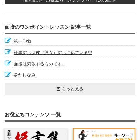
面接のワンポイントレッスン 記事一覧
第一印象
仕事探しは彼（彼女）探しに似ている!?
面接は緊張するものです。
身だしなみ
面接前日の用意（１）持ち物チェック
面接に臨む上での心構え
面接の受け答え方について②
面接官の考え方を探る①
面接の意味を考えよう！
面接の下見に行こう！
傾聴の姿勢
ネガティブ発言での回答はやめよう
面接の流れをイメージしよう！
天職はつくり出すもの
面接前の持ち物チェック
最近関心のあるニュースは何ですか？
自分の言葉で答えよう
待ち時間、退出後も見られている！？
思いを伝える！熱意を伝える！
面接時の服装はどうするか
面接の前の電話対応にも細心の注意を
明るい笑顔でハキハキしよう
もっと見る
場所と時間の確認
面接は最初の３分間で決まる？
自分から質問する
面接官の考え方を探る②
面接官の目を見て話す
業界研究・会社研究をしよう！
面接での会社チェック
自然な笑顔が決め手です
緊張を和らげる
５Ｗ１Ｈ
なぜ前の会社をやめようと思ったのですか？
難しい質問への対処方法
面接結果の決定は時間がかかるもの
面接の会話は『結論＋説明』が鉄則
専門的な質問や圧迫面接を受けたときの対応
第一印象は『あいさつ』で決まります
学生時代のクラブ活動
面接への準備と心構え（１）：面接のパターンを知ろう
面接のポイント：志望動機を伝える
面接後の振りかえりのポイント
面接マナー 総まとめ①
あなたのセールスポイントは何ですか？
女性の就職・転職活動キホンのキ
面接も練習が大事
受け答えはプラス発想で
質問力を高めよう
転職と面接
募集要項をよく読もう！
"最後に何か質問はありませんか？"と聞かれたら
面接で会話を盛り上げるには？
自分の話し方のクセなどを見つける方法
質問したことに答えていますか？
成功した人の話を参考にする
面接は前日から始まっています
お役立ちコンテンツ 一覧
面接への準備と心構え（２）：何を話すか
面接のポイント：自分の良いところ、悪いところ
不採用の場合の心構え
面接マナー 総まとめ②
ちょっと困った質問をされたら
将来の自分をイメージしよう！
自己啓発に取り組んでいますか
くせはくせもの
面接官に合わせたアピールを
受け答えはパス回しが大事！
面接官が複数人のとき
発声練習をやってみよう！
経営理念の確認
体調を整える
『はい！』とあいづちを打とう！
結論は最初に言う
面接はプラス思考で
面接への準備と心構え（３）：面接直前に確認すること
面接の受け答え方について①
集団面接
面接マナー 総まとめ③
会話のキャッチボールを楽しもう！
面接で緊張しないために
面接時の髪型について
目線で印象は変わる
「アイコンタクト」していますか？
平常心を保つ
緊急事態！もしも遅刻してしまったら
面接内容はメモしておこう
いじわるな質問をされた時の対処方法
条件はきちんと確認しよう
簡潔でわかりやすい説明を心がけよう
頭の中が真っ白になってしまったら
話し上手より、聞き上手！？