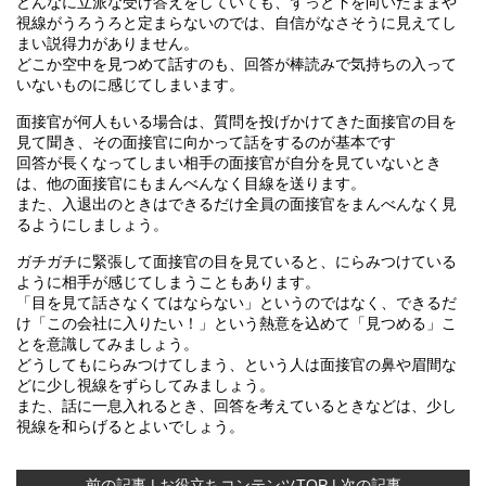
どんなに立派な受け答えをしていても、ずっと下を向いたままや
視線がうろうろと定まらないのでは、自信がなさそうに見えてし
まい説得力がありません。
どこか空中を見つめて話すのも、回答が棒読みで気持ちの入って
いないものに感じてしまいます。
面接官が何人もいる場合は、質問を投げかけてきた面接官の目を
見て聞き、その面接官に向かって話をするのが基本です
回答が長くなってしまい相手の面接官が自分を見ていないとき
は、他の面接官にもまんべんなく目線を送ります。
また、入退出のときはできるだけ全員の面接官をまんべんなく見
るようにしましょう。
ガチガチに緊張して面接官の目を見ていると、にらみつけている
ように相手が感じてしまうこともあります。
「目を見て話さなくてはならない」というのではなく、できるだ
け「この会社に入りたい！」という熱意を込めて「見つめる」こ
とを意識してみましょう。
どうしてもにらみつけてしまう、という人は面接官の鼻や眉間な
どに少し視線をずらしてみましょう。
また、話に一息入れるとき、回答を考えているときなどは、少し
視線を和らげるとよいでしょう。
前の記事
|
お役立ちコンテンツTOP
|
次の記事