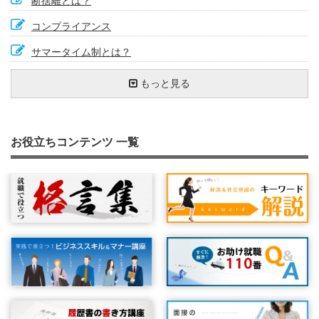
断捨離とは？
コンプライアンス
サマータイム制とは？
ワークライフバランス
福利厚生
円高の影響
最低賃金
ＧＤＰ
電力自由化を促進する『ＰＰＳ』
製造物責任（ＰＬ）法
生活保護制度
エコシステム
再生可能エネルギー発電促進賦課金
マーケティングとは
ステルスマーケティング
知的資産経営報告書
Ｇ20
もっと見る
個人情報保護
３６協定（さぶろくきょうてい）
再生可能エネルギーの固定価格買取制度
レアアース
社会保障と税の一体改革
雇用保険とは？
キャリアプラン
キュレーション
事業主の安全配慮義務
ポジティブ・アクション
労働契約と就業規則
行動経済学
雇用される可能性
日経平均株価
ＰＤＣＡサイクルを回す
Ｍ字カーブについて
就職氷河期
リスクマネジメント
ステークホルダー
『ＣＣＳ』でCO2を固定化する
なぜなぜ５回
デリバティブ
ダイバーシティ経営
知的財産権
教育訓練給付
セーフティネット
お役立ちコンテンツ 一覧
有効求人倍率
ウォームビズ（WARM BIZ）
ＢＣＰとは
ＴＰＰ（環太平洋経済連携協定）とは？
プライマリーバランス
秋入学
コンピテンシー
労災保険とは？
マイナンバー制度
総括原価方式
衆議院議員総選挙とは
インフレ目標
インフレとデフレの違い
ジョブ・カード制度
年金確保支援法とは
ソーシャルビジネス
待機児童
産業空洞化
情報リテラシー
ＣＳＲ
パートタイムで働く人を守る法律
雇止め
株式公開
ストックオプション制度
ＰＭ２．５
ハラスメント