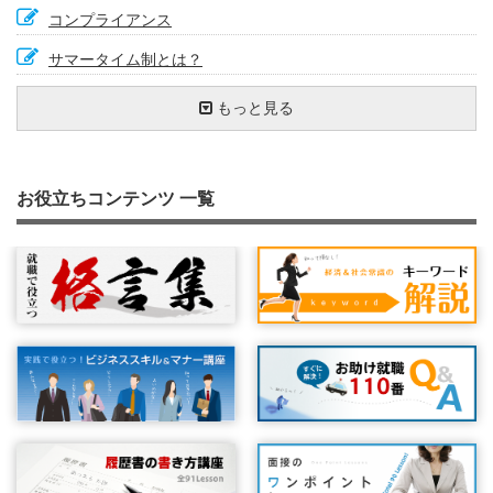
コンプライアンス
サマータイム制とは？
ワークライフバランス
福利厚生
円高の影響
最低賃金
ＧＤＰ
電力自由化を促進する『ＰＰＳ』
製造物責任（ＰＬ）法
生活保護制度
エコシステム
再生可能エネルギー発電促進賦課金
マーケティングとは
ステルスマーケティング
知的資産経営報告書
Ｇ20
もっと見る
個人情報保護
３６協定（さぶろくきょうてい）
再生可能エネルギーの固定価格買取制度
レアアース
社会保障と税の一体改革
雇用保険とは？
キャリアプラン
キュレーション
事業主の安全配慮義務
ポジティブ・アクション
労働契約と就業規則
行動経済学
雇用される可能性
日経平均株価
ＰＤＣＡサイクルを回す
Ｍ字カーブについて
就職氷河期
リスクマネジメント
ステークホルダー
『ＣＣＳ』でCO2を固定化する
なぜなぜ５回
デリバティブ
ダイバーシティ経営
知的財産権
教育訓練給付
セーフティネット
お役立ちコンテンツ 一覧
有効求人倍率
ウォームビズ（WARM BIZ）
ＢＣＰとは
ＴＰＰ（環太平洋経済連携協定）とは？
プライマリーバランス
秋入学
コンピテンシー
労災保険とは？
マイナンバー制度
総括原価方式
衆議院議員総選挙とは
インフレ目標
インフレとデフレの違い
ジョブ・カード制度
年金確保支援法とは
ソーシャルビジネス
待機児童
産業空洞化
情報リテラシー
ＣＳＲ
パートタイムで働く人を守る法律
雇止め
株式公開
ストックオプション制度
ＰＭ２．５
ハラスメント