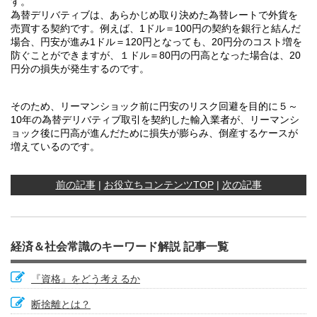
す。
為替デリバティブは、あらかじめ取り決めた為替レートで外貨を
売買する契約です。例えば、1ドル＝100円の契約を銀行と結んだ
場合、円安が進み1ドル＝120円となっても、20円分のコスト増を
防ぐことができますが、１ドル＝80円の円高となった場合は、20
円分の損失が発生するのです。
そのため、リーマンショック前に円安のリスク回避を目的に５～
10年の為替デリバティブ取引を契約した輸入業者が、リーマンシ
ョック後に円高が進んだために損失が膨らみ、倒産するケースが
増えているのです。
前の記事
|
お役立ちコンテンツTOP
|
次の記事
経済＆社会常識のキーワード解説 記事一覧
『資格』をどう考えるか
断捨離とは？