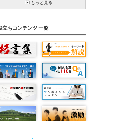
ワークライフバランス
福利厚生
円高の影響
最低賃金
ＧＤＰ
電力自由化を促進する『ＰＰＳ』
製造物責任（ＰＬ）法
生活保護制度
エコシステム
再生可能エネルギー発電促進賦課金
マーケティングとは
ステルスマーケティング
知的資産経営報告書
Ｇ20
もっと見る
個人情報保護
３６協定（さぶろくきょうてい）
再生可能エネルギーの固定価格買取制度
レアアース
社会保障と税の一体改革
雇用保険とは？
キャリアプラン
キュレーション
事業主の安全配慮義務
ポジティブ・アクション
労働契約と就業規則
行動経済学
雇用される可能性
日経平均株価
ＰＤＣＡサイクルを回す
Ｍ字カーブについて
就職氷河期
リスクマネジメント
ステークホルダー
『ＣＣＳ』でCO2を固定化する
なぜなぜ５回
デリバティブ
ダイバーシティ経営
知的財産権
教育訓練給付
セーフティネット
役立ちコンテンツ 一覧
有効求人倍率
ウォームビズ（WARM BIZ）
ＢＣＰとは
ＴＰＰ（環太平洋経済連携協定）とは？
プライマリーバランス
秋入学
コンピテンシー
労災保険とは？
マイナンバー制度
総括原価方式
衆議院議員総選挙とは
インフレ目標
インフレとデフレの違い
ジョブ・カード制度
年金確保支援法とは
ソーシャルビジネス
待機児童
産業空洞化
情報リテラシー
ＣＳＲ
パートタイムで働く人を守る法律
雇止め
株式公開
ストックオプション制度
ＰＭ２．５
ハラスメント