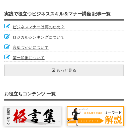
実践で役立つビジネススキル＆マナー講座 記事一覧
ビジネスマナーは何のため？
ロジカルシンキングについて
言葉づかいについて
第一印象について
相槌は会話のバロメーター
お辞儀でマナーアップ
想定問答
見逃しやすい会社でのトイレマナー
肯定的な話し方で得をしよう
メモを取る
勝負は朝起きたときから
『ＡＢＣ分析』で効率アップ
長文を書くための６つのポイント
取引先にお祝いごとがあったとき
雑談もビジネスツール
ネガティブなメールへの対応方法
わかりやすいストーリーで話す力(FABE技法)
外出時のマナー
もっと見る
自己紹介を得意になろう
名刺の受け方・出し方
電話をかけるときのポイント
苦手なタイプの人との接し方
ライフハックで豊かな人生を
紹介の仕方とされ方
あがり克服
心の健康
信頼関係をつくる
やる気の出し方
英語力を磨こう
会議の基本
『署名』と『記名』の違いを知っていますか
相手を思いやる気持ちが何よりも大事
あいさつは難しい？
指示の受け方
コーチング
人の悪口を言わない
車の乗り方
退職時のマナー
相手に分かることばで話そう
人前で話すための３つの心得
笑顔の効果
案内状を書こう
文字化の効力
忙しい時に追加で仕事を頼まれた時の対応
お役立ちコンテンツ 一覧
アイコンタクトで思いを伝える
聞き上手になろう
お茶の出し方を知っていますか？
ビジネスメールでのマナー
健康に働くこと
５Ｓで現場力を強化する
SNSで情報発信するときの注意点
共感する力
仕事の効率化
差のつく議事録の書き方
本をたくさん読もう
携帯電話のマナー
マニュアルに頼っていませんか
連絡の基本（時間に遅れそうな時）
エレベーターでのマナーを抑えておこう
『ほうれんそう』を身につけよう
電話を受けるときのポイント
そうじ力
お礼状を書いてみよう
手帳を使いこなそう
質問力を鍛えよう
ストレス対処法
メールと対面を使い分ける
【チェックリスト】でモレなくダブりなく
交渉力を高めよう
丹田呼吸法