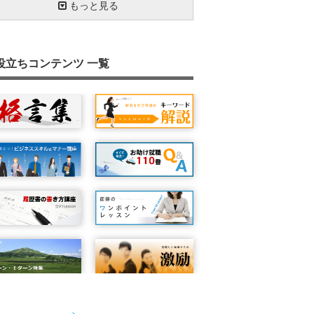
相槌は会話のバロメーター
お辞儀でマナーアップ
想定問答
見逃しやすい会社でのトイレマナー
肯定的な話し方で得をしよう
メモを取る
勝負は朝起きたときから
『ＡＢＣ分析』で効率アップ
長文を書くための６つのポイント
取引先にお祝いごとがあったとき
雑談もビジネスツール
ネガティブなメールへの対応方法
わかりやすいストーリーで話す力(FABE技
外出時のマナー
もっと見る
自己紹介を得意になろう
名刺の受け方・出し方
電話をかけるときのポイント
苦手なタイプの人との接し方
ライフハックで豊かな人生を
紹介の仕方とされ方
あがり克服
心の健康
信頼関係をつくる
やる気の出し方
英語力を磨こう
会議の基本
『署名』と『記名』の違いを知っています
相手を思いやる気持ちが何よりも大事
あいさつは難しい？
指示の受け方
コーチング
人の悪口を言わない
車の乗り方
退職時のマナー
相手に分かることばで話そう
人前で話すための３つの心得
笑顔の効果
案内状を書こう
文字化の効力
役立ちコンテンツ 一覧
忙しい時に追加で仕事を頼まれた時の対応
アイコンタクトで思いを伝える
聞き上手になろう
お茶の出し方を知っていますか？
ビジネスメールでのマナー
健康に働くこと
５Ｓで現場力を強化する
SNSで情報発信するときの注意点
共感する力
仕事の効率化
差のつく議事録の書き方
本をたくさん読もう
携帯電話のマナー
マニュアルに頼っていませんか
連絡の基本（時間に遅れそうな時）
エレベーターでのマナーを抑えておこう
『ほうれんそう』を身につけよう
電話を受けるときのポイント
そうじ力
お礼状を書いてみよう
手帳を使いこなそう
質問力を鍛えよう
ストレス対処法
メールと対面を使い分ける
【チェックリスト】でモレなくダブりなく
交渉力を高めよう
丹田呼吸法