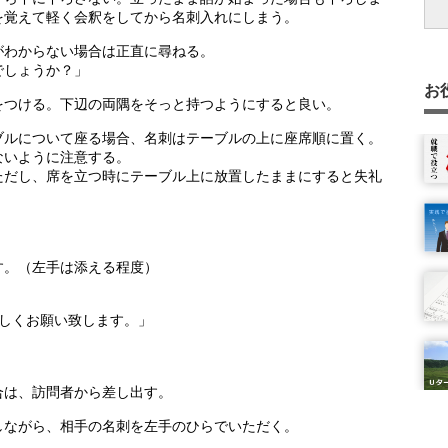
法)
を覚えて軽く会釈をしてから名刺入れにしまう。
がわからない場合は正直に尋ねる。
か
でしょうか？」
お
をつける。下辺の両隅をそっと持つようにすると良い。
ブルについて座る場合、名刺はテーブルの上に座席順に置く。
ないように注意する。
ただし、席を立つ時にテーブル上に放置したままにすると失礼
す。（左手は添える程度）
ろしくお願い致します。」
合は、訪問者から差し出す。
しながら、相手の名刺を左手のひらでいただく。