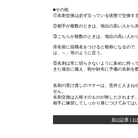
■その他
①名刺交換は必ず立っている状態で交換す
②相手が複数のときは、地位の高い人から
③こちらが複数のときは、地位の高い人か
④名前に役職名をつけると敬称になるので、
は、～」等のように言う。
⑤名刺は常に切らさないように多めに持っ
きた場合に備え、鞄や財布に予備の名刺を
名刺の受け渡しのマナーは、意外と人まね
せん。
名刺交換は人格そのものが映しだされます
相手に練習してしっかり身につけてみては
前の記事
|
お