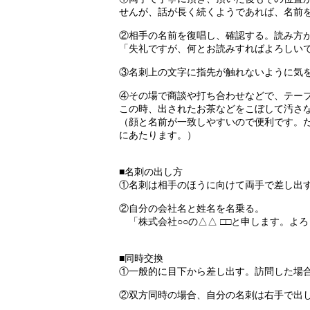
せんが、話が長く続くようであれば、名前
②相手の名前を復唱し、確認する。読み方
「失礼ですが、何とお読みすればよろしい
③名刺上の文字に指先が触れないように気
④その場で商談や打ち合わせなどで、テー
この時、出されたお茶などをこぼして汚さ
（顔と名前が一致しやすいので便利です。
にあたります。）
■名刺の出し方
①名刺は相手のほうに向けて両手で差し出
②自分の会社名と姓名を名乗る。
「株式会社○○の△△ □□と申します。よ
■同時交換
①一般的に目下から差し出す。訪問した場
②双方同時の場合、自分の名刺は右手で出