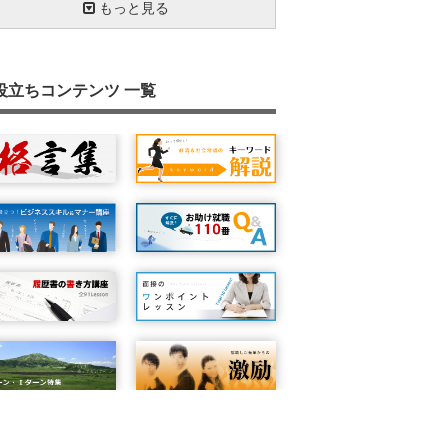
相槌は会話のバロメーター
お辞儀でマナーアップ
想定問答
見逃しやすい会社でのトイレマナー
肯定的な話し方で得をしよう
メモを取る
勝負は朝起きたときから
『ＡＢＣ分析』で効率アップ
長文を書くための６つのポイント
取引先にお祝いごとがあったとき
雑談もビジネスツール
ネガティブなメールへの対応方法
わかりやすいストーリーで話す力(FABE技
外出時のマナー
もっと見る
自己紹介を得意になろう
名刺の受け方・出し方
電話をかけるときのポイント
苦手なタイプの人との接し方
ライフハックで豊かな人生を
紹介の仕方とされ方
あがり克服
心の健康
信頼関係をつくる
やる気の出し方
英語力を磨こう
会議の基本
『署名』と『記名』の違いを知っています
相手を思いやる気持ちが何よりも大事
あいさつは難しい？
指示の受け方
コーチング
人の悪口を言わない
車の乗り方
退職時のマナー
相手に分かることばで話そう
人前で話すための３つの心得
笑顔の効果
案内状を書こう
文字化の効力
役立ちコンテンツ 一覧
忙しい時に追加で仕事を頼まれた時の対応
アイコンタクトで思いを伝える
聞き上手になろう
お茶の出し方を知っていますか？
ビジネスメールでのマナー
健康に働くこと
５Ｓで現場力を強化する
SNSで情報発信するときの注意点
共感する力
仕事の効率化
差のつく議事録の書き方
本をたくさん読もう
携帯電話のマナー
マニュアルに頼っていませんか
連絡の基本（時間に遅れそうな時）
エレベーターでのマナーを抑えておこう
『ほうれんそう』を身につけよう
電話を受けるときのポイント
そうじ力
お礼状を書いてみよう
手帳を使いこなそう
質問力を鍛えよう
ストレス対処法
メールと対面を使い分ける
【チェックリスト】でモレなくダブりなく
交渉力を高めよう
丹田呼吸法