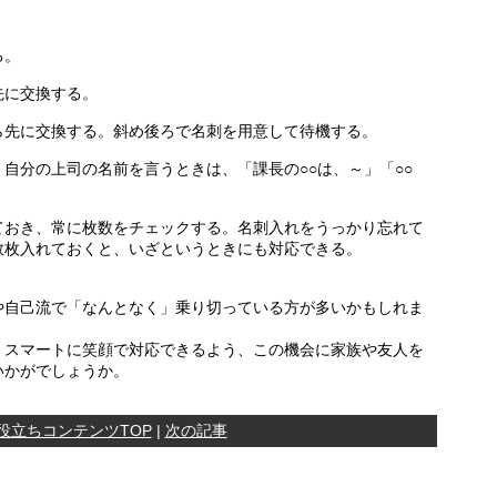
る。
先に交換する。
ら先に交換する。斜め後ろで名刺を用意して待機する。
自分の上司の名前を言うときは、「課長の○○は、～」「○○
ておき、常に枚数をチェックする。名刺入れをうっかり忘れて
数枚入れておくと、いざというときにも対応できる。
や自己流で「なんとなく」乗り切っている方が多いかもしれま
。スマートに笑顔で対応できるよう、この機会に家族や友人を
いかがでしょうか。
役立ちコンテンツTOP
|
次の記事