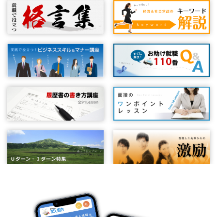
連絡の基本（時間に遅れそうな時）
エレベーターでのマナーを抑えておこう
『ほうれんそう』を身につけよう
電話を受けるときのポイント
そうじ力
お礼状を書いてみよう
手帳を使いこなそう
質問力を鍛えよう
ストレス対処法
メールと対面を使い分ける
【チェックリスト】でモレなくダブりなく
交渉力を高めよう
丹田呼吸法