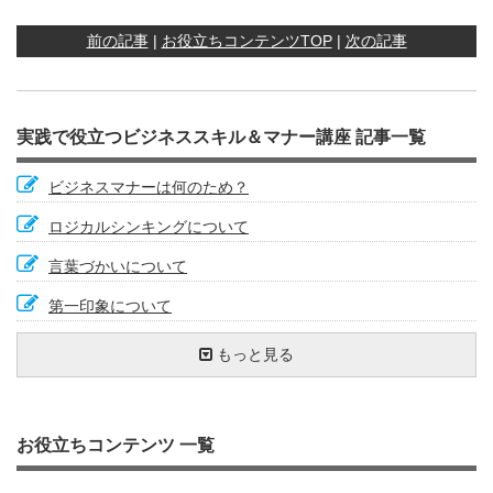
前の記事
|
お役立ちコンテンツTOP
|
次の記事
実践で役立つビジネススキル＆マナー講座 記事一覧
ビジネスマナーは何のため？
ロジカルシンキングについて
言葉づかいについて
第一印象について
相槌は会話のバロメーター
お辞儀でマナーアップ
想定問答
見逃しやすい会社でのトイレマナー
肯定的な話し方で得をしよう
メモを取る
勝負は朝起きたときから
『ＡＢＣ分析』で効率アップ
長文を書くための６つのポイント
取引先にお祝いごとがあったとき
雑談もビジネスツール
ネガティブなメールへの対応方法
わかりやすいストーリーで話す力(FABE技法)
外出時のマナー
もっと見る
自己紹介を得意になろう
名刺の受け方・出し方
電話をかけるときのポイント
苦手なタイプの人との接し方
ライフハックで豊かな人生を
紹介の仕方とされ方
あがり克服
心の健康
信頼関係をつくる
やる気の出し方
英語力を磨こう
会議の基本
『署名』と『記名』の違いを知っていますか
相手を思いやる気持ちが何よりも大事
あいさつは難しい？
指示の受け方
コーチング
人の悪口を言わない
車の乗り方
退職時のマナー
相手に分かることばで話そう
人前で話すための３つの心得
笑顔の効果
案内状を書こう
文字化の効力
忙しい時に追加で仕事を頼まれた時の対応
お役立ちコンテンツ 一覧
アイコンタクトで思いを伝える
聞き上手になろう
お茶の出し方を知っていますか？
ビジネスメールでのマナー
健康に働くこと
５Ｓで現場力を強化する
SNSで情報発信するときの注意点
共感する力
仕事の効率化
差のつく議事録の書き方
本をたくさん読もう
携帯電話のマナー
マニュアルに頼っていませんか