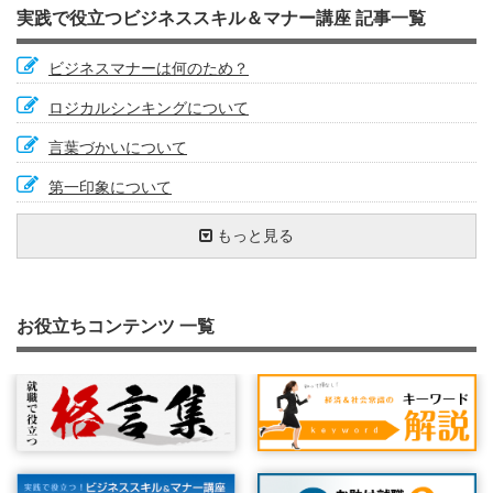
実践で役立つビジネススキル＆マナー講座 記事一覧
ビジネスマナーは何のため？
ロジカルシンキングについて
言葉づかいについて
第一印象について
相槌は会話のバロメーター
お辞儀でマナーアップ
想定問答
見逃しやすい会社でのトイレマナー
肯定的な話し方で得をしよう
メモを取る
勝負は朝起きたときから
『ＡＢＣ分析』で効率アップ
長文を書くための６つのポイント
取引先にお祝いごとがあったとき
雑談もビジネスツール
ネガティブなメールへの対応方法
わかりやすいストーリーで話す力(FABE技法)
外出時のマナー
もっと見る
自己紹介を得意になろう
名刺の受け方・出し方
電話をかけるときのポイント
苦手なタイプの人との接し方
ライフハックで豊かな人生を
紹介の仕方とされ方
あがり克服
心の健康
信頼関係をつくる
やる気の出し方
英語力を磨こう
会議の基本
『署名』と『記名』の違いを知っていますか
相手を思いやる気持ちが何よりも大事
あいさつは難しい？
指示の受け方
コーチング
人の悪口を言わない
車の乗り方
退職時のマナー
相手に分かることばで話そう
人前で話すための３つの心得
笑顔の効果
案内状を書こう
文字化の効力
忙しい時に追加で仕事を頼まれた時の対応
お役立ちコンテンツ 一覧
アイコンタクトで思いを伝える
聞き上手になろう
お茶の出し方を知っていますか？
ビジネスメールでのマナー
健康に働くこと
５Ｓで現場力を強化する
SNSで情報発信するときの注意点
共感する力
仕事の効率化
差のつく議事録の書き方
本をたくさん読もう
携帯電話のマナー
マニュアルに頼っていませんか
連絡の基本（時間に遅れそうな時）
エレベーターでのマナーを抑えておこう
『ほうれんそう』を身につけよう
電話を受けるときのポイント
そうじ力
お礼状を書いてみよう
手帳を使いこなそう
質問力を鍛えよう
ストレス対処法
メールと対面を使い分ける
【チェックリスト】でモレなくダブりなく
交渉力を高めよう
丹田呼吸法