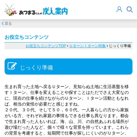
戻る
お役立ちコンテンツ
お役立ちコンテンツTOP
ＵターンＩターン特集
じっくり準備
じっくり準備
生まれ育った土地へ戻るＵターン、見知らぬ土地に生活基盤を移
すＩターン、仕事を変えることや探すことはただでさえ大変なの
に、現在の仕事を続けながらのＵターン、Ｉターン活動ともなれ
ば、相当の覚悟が必要だと感じますね。
２０代、３０代、そして５０，６０代、一人暮らしの方から家族
がいる方、それぞれ家庭の事情もできる仕事も異なります。都会
で生まれ育った人もいれば、海、山、川、の自然あふれる場所が
遊び場だった人など、個々で様々な背景を持っています。これら
の背景を考慮すると、短期間で仕事が探しにくいのがＵターン、