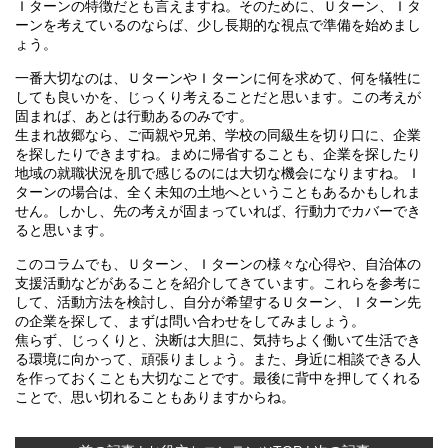
Ｉターンの特徴だとも言えますね。そのために、Ｕターン、Ｉタ
ーンを考えているのならば、少し長期的な視点で準備を始めまし
ょう。
一番大切なのは、ＵターンやＩターンに何を求めて、何を犠牲に
しても良いかを、じっくり考えることだと思います。この考えが
固まれば、あとは行動あるのみです。
生まれ故郷なら、ご両親や兄弟、学校の同級生を切り口に、企業
を探したりできますね。まめに帰省することも、企業を探したり
地域の就職状況を肌で感じるのには大切な機会になりますね。Ｉ
ターンの場合は、全く未知の土地へということもあるかもしれま
せん。しかし、先の考えが固まっていれば、行動力でカバーでき
ると思います。
このコラムでも、Ｕターン、Ｉターンの様々な心得や、自治体の
支援活動などがあることを紹介してきています。これらを参考に
して、活動方法を検討し、自分が希望するＵターン、Ｉターン先
の企業を探して、まずは問い合わせをしてみましょう。
焦らず、じっくりと、決断は大胆に、気持ちよく働いて生活でき
る環境に向かって、頑張りましょう。また、身近に相談できる人
を作っておくことも大切なことです。最後に背中を押してくれる
ことで、思い切れることもありますからね。