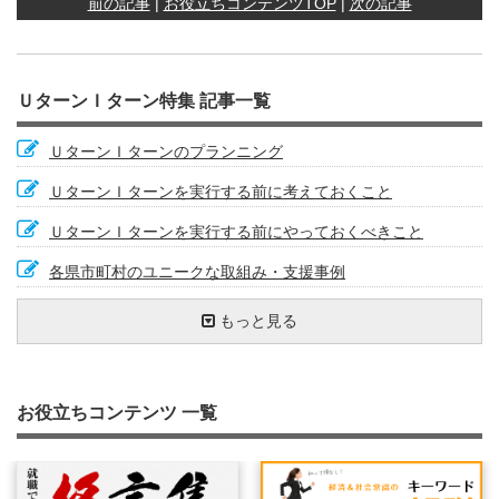
前の記事
|
お役立ちコンテンツTOP
|
次の記事
ＵターンＩターン特集 記事一覧
ＵターンＩターンのプランニング
ＵターンＩターンを実行する前に考えておくこと
ＵターンＩターンを実行する前にやっておくべきこと
各県市町村のユニークな取組み・支援事例
就職活動の時間と費用
実現したいことの軸を持とう！
Ｊターンという言葉を知っていますか
ＵターンＩターンの補助金制度
自治体の支援－大分県編－
もっと見る
国もＵターンＩターンを支援しています
仕事・資格ガイド（農業編）
鹿児島県のＵターンＩターンへの取組み
ＵターンＩターンは仕事を辞めて探したほうが良いか？
ＵターンＩターンは"ＯＲ"の視点で
内定から入社まで
地方にある特色ある企業
希望や条件が合う仕事が見つからない？
自治体の支援－熊本県編－
Ｉターン生活を充実させる方法
お役立ちコンテンツ 一覧
じっくり準備
Ｕ・Ｉターンは固い決意で
案ずるよりも産むが易し？！
採用担当者の気持ちになって考える
自治体の支援－長崎県、佐賀県、福岡県編－
家族のことを考える－生活環境編
キャリアプランは早めに考えよう！
自治体のＵターンＩターン支援-宮崎県編-
アンテナを立てておこう