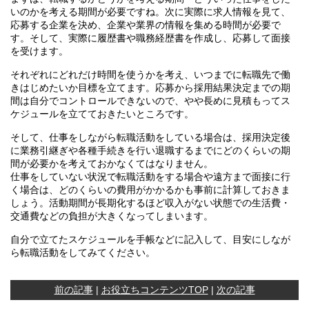
いのかを考える期間が必要ですね。次に実際に求人情報を見て、
応募する企業を決め、企業や業界の情報を集める時間が必要で
す。そして、実際に履歴書や職務経歴書を作成し、応募して面接
を受けます。
それぞれにどれだけ時間を使うかを考え、いつまでに転職先で働
きはじめたいか目標を立てます。応募から採用結果決定までの期
間は自分でコントロールできないので、やや長めに見積もってス
ケジュールを立てておきたいところです。
そして、仕事をしながら転職活動をしている場合は、採用決定後
に業務引継ぎや各種手続きを行い退職するまでにどのくらいの期
間が必要かを考えておかなくてはなりません。
仕事をしていない状況で転職活動をする場合や遠方まで面接に行
く場合は、どのくらいの費用がかかるかも事前に計算しておきま
しょう。活動期間が長期化するほど収入がない状態での生活費・
交通費などの負担が大きくなってしまいます。
自分で立てたスケジュールを手帳などに記入して、目安にしなが
ら転職活動をしてみてください。
前の記事
|
お役立ちコンテンツTOP
|
次の記事