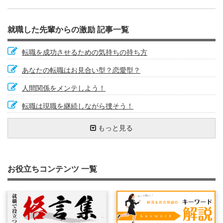
就職した先輩からの激励 記事一覧
転職を成功させるための気持ちの持ち方
あなたの転職はお見合い型？恋愛型？
人間関係をメンテしよう！
転職は現職を継続しながら捜そう！
あなたは開かれているか？
就職活動はつらいよ！？
社会人基礎力を考える
チャンスは自分の手でつかむもの
数字感覚を身につけよう
もっと見る
ビジョンを描こう！
ちょっと息抜き
あいさつがあなたを変える！
優先順位を明確にする
クイック・レスポンス
好況下の就職は不況下の就職よりも得？
就職活動を楽しもう！
仕事が人を創る
わからないことは問い合わせてみよう
就職活動中の携帯電話・メール
お役立ちコンテンツ 一覧
会社は急には変われない！
習うより慣れろ！
自信を持とう
夢はありますか？
他人からの評価を知る
己を知る
会社を選ぶ基準は？
転職活動のスケジュール
仕事はひとりではできない