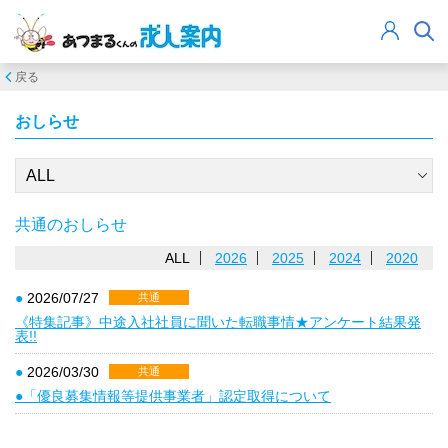
戻る
おしらせ
共通のおしらせ
ALL
2026
2025
2024
2020
●
2026/07/27
共通
《特集記事》中途入社社員に聞いた転職事情★アンケート結果発
表!!
●
2026/03/30
共通
●「優良募集情報等提供事業者」認定取得について