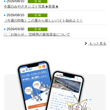
●
2026/08/10
宮崎
今週のみやざきシゴト写真★新着★
●
2026/08/10
宮崎
［今週の特集］この夏から新しいバイト始めよう！
●
2026/03/30
宮崎
〇「お知らせ」 宮崎県の最低賃金について
もっと見る