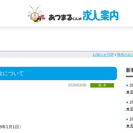
お知らせTOP
熊本のお
新
金について
●
2
2026/03/30
熊本
★
●
2
★
●
2
★
年1月1日〕