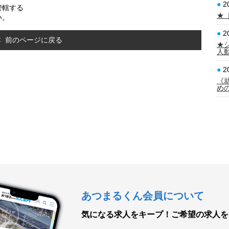
●
2
管轄する
★
い。
●
2
前のページに戻る
★
人
●
2
《
め
あつまるくん会員について
気になる求人をキープ！
ご希望の求人を