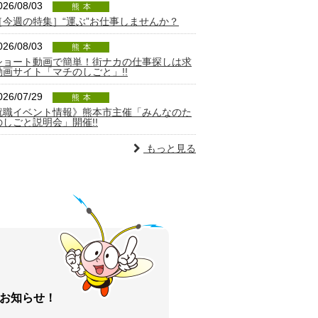
026/08/03
熊本
［今週の特集］“運ぶ”お仕事しませんか？
026/08/03
熊本
ショート動画で簡単！街ナカの仕事探しは求
動画サイト「マチのしごと」!!
026/07/29
熊本
就職イベント情報》熊本市主催「みんなのた
のしごと説明会」開催!!
もっと見る
お知らせ！