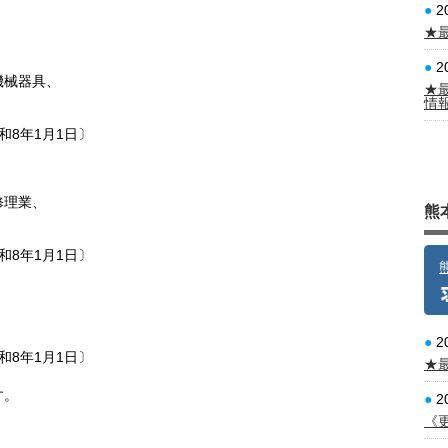
●
2
★
●
2
機械器具、
★
情
8年1月1日〕
修理業、
熊
8年1月1日〕
●
2
8年1月1日〕
★
す。
●
2
《