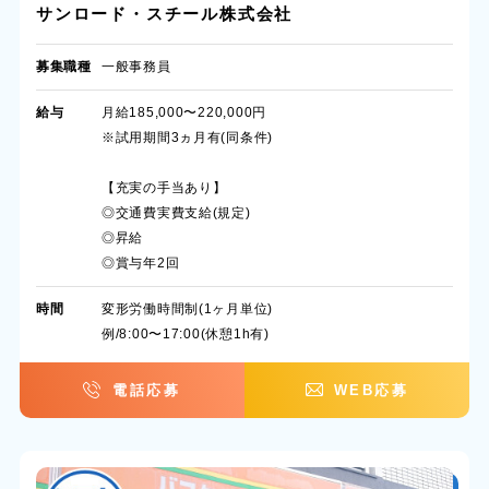
サンロード・スチール株式会社
募集職種
一般事務員
給与
月給185,000〜220,000円
※試用期間3ヵ月有(同条件)
【充実の手当あり】
◎交通費実費支給(規定)
◎昇給
◎賞与年2回
時間
変形労働時間制(1ヶ月単位)
例/8:00〜17:00(休憩1h有)
電話応募
WEB応募