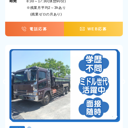
時間
8:30～17:30(休憩90分)
※残業月平均2～3hあり
(残業ゼロの月あり)
電話応募
WEB応募