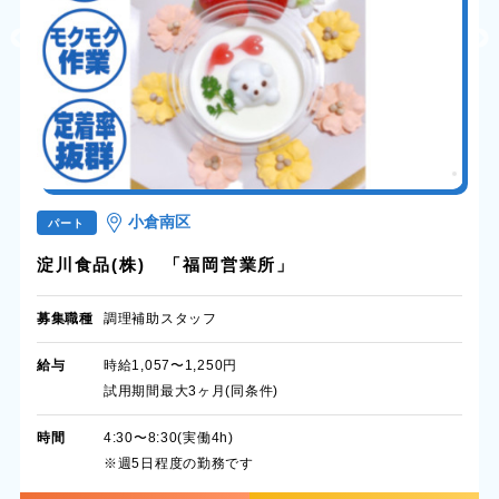
小倉南区
パート
淀川食品(株) 「福岡営業所」
募集職種
調理補助スタッフ
給与
時給1,057〜1,250円
試用期間最大3ヶ月(同条件)
時間
4:30〜8:30(実働4h)
※週5日程度の勤務です