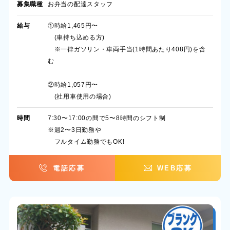
募集職種
お弁当の配達スタッフ
給与
①時給1,465円〜
(車持ち込める方)
※一律ガソリン・車両手当(1時間あたり408円)を含
む
②時給1,057円〜
(社用車使用の場合)
時間
7:30〜17:00の間で5〜8時間のシフト制
※週2〜3日勤務や
フルタイム勤務でもOK!
電話応募
WEB応募