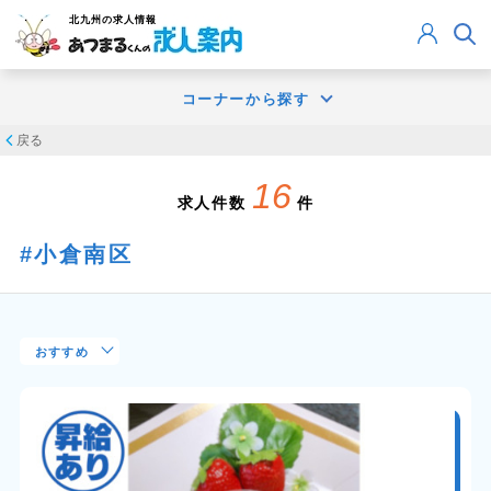
北九州
の求人情報
コーナーから探す
戻る
16
求人件数
件
小倉南区