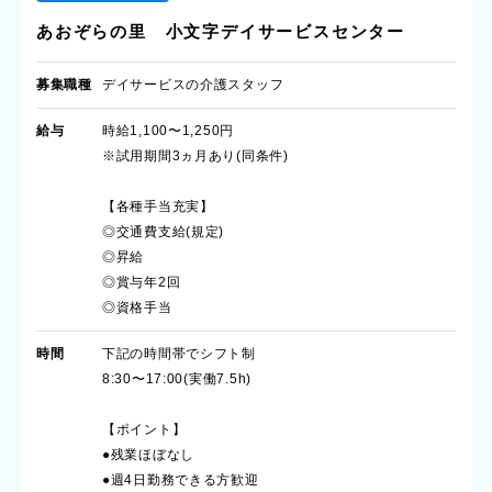
あおぞらの里 小文字デイサービスセンター
募集職種
デイサービスの介護スタッフ
給与
時給1,100〜1,250円
※試用期間3ヵ月あり(同条件)
【各種手当充実】
◎交通費支給(規定)
◎昇給
◎賞与年2回
◎資格手当
時間
下記の時間帯でシフト制
8:30〜17:00(実働7.5h)
【ポイント】
●残業ほぼなし
●週4日勤務できる方歓迎