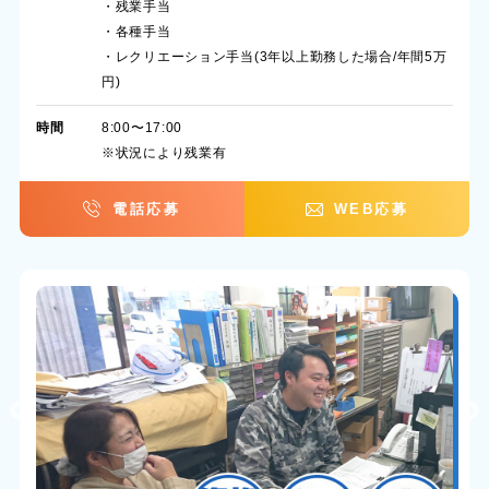
・残業手当
・各種手当
・レクリエーション手当(3年以上勤務した場合/年間5万
円)
時間
8:00〜17:00
※状況により残業有
電話応募
WEB応募