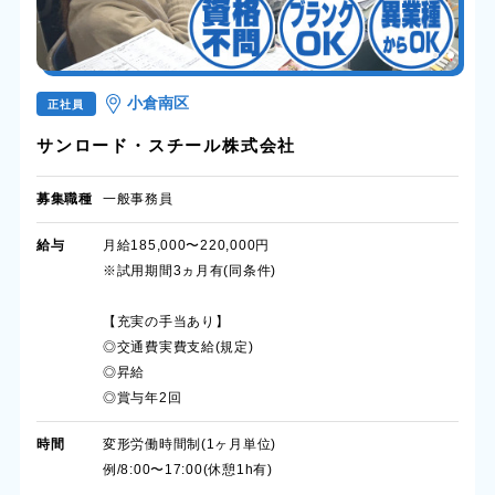
小倉南区
正社員
サンロード・スチール株式会社
募集職種
一般事務員
給与
月給185,000〜220,000円
※試用期間3ヵ月有(同条件)
【充実の手当あり】
◎交通費実費支給(規定)
◎昇給
◎賞与年2回
時間
変形労働時間制(1ヶ月単位)
例/8:00〜17:00(休憩1h有)