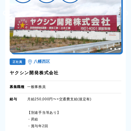
八幡西区
正社員
ヤクシン開発株式会社
募集職種
一般事務員
給与
月給250,000円〜+交通費支給(規定有)
【別途手当等あり】
・昇給
・賞与年2回