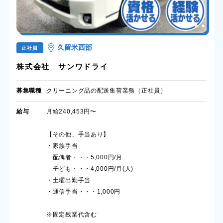
久留米西部
正社員
株式会社 サンワドライ
募集職種
クリーニング品の配送集荷業務（正社員）
給与
月給240,453円〜
【その他、手当あり】
・家族手当
配偶者・・・5,000円/月
子ども・・・4,000円/月(人)
・土曜出勤手当
・通信手当・・・1,000円
※固定残業代含む