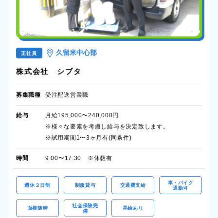
久留米中心部
正社員
株式会社 シブタ
募集職種
受注配送営業職
給与
月給195,000〜240,000円
※様々な要素を考慮し給与を決定致します。
※試用期間1〜3ヶ月有(同条件)
時間
9:00〜17:30 ※休憩有
車・バイク
週休２日制
制服貸与
交通費支給
通勤可
社会保険完
面接随時
昇給あり
備