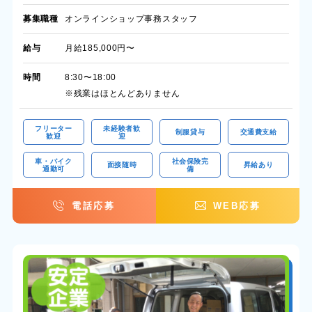
募集職種
オンラインショップ事務スタッフ
給与
月給185,000円〜
時間
8:30〜18:00
※残業はほとんどありません
フリーター
未経験者歓
制服貸与
交通費支給
歓迎
迎
車・バイク
社会保険完
面接随時
昇給あり
通勤可
備
電話応募
WEB応募