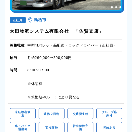
鳥栖市
正社員
太田物流システム有限会社 「佐賀支店」
募集職種
中型4tパレット品配送トラックドライバー（正社員）
給与
月給260,000〜290,000円
時間
8:00〜17:00
※休憩有
※繁忙期やルートにより異なる
未経験者歓
グループ応
週休２日制
交通費支給
迎
募可
車・バイク
社会保険完
面接随時
昇給あり
通勤可
備