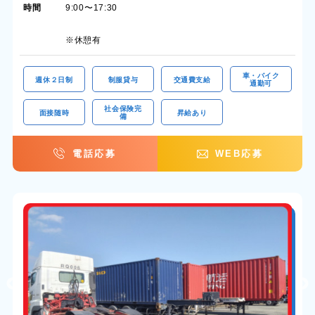
時間
9:00〜17:30
※休憩有
車・バイク
週休２日制
制服貸与
交通費支給
通勤可
社会保険完
面接随時
昇給あり
備
電話応募
WEB応募