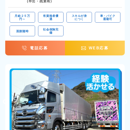
(早出・残業有)
月給２５万
有資格者優
スキルが身
車・バイク
円～
遇
につく
通勤可
社会保険完
面接随時
備
電話応募
WEB応募