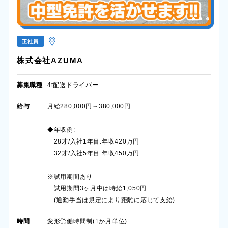
正社員
株式会社AZUMA
募集職種
4t配送ドライバー
給与
月給280,000円～380,000円
◆年収例:
28才/入社1年目:年収420万円
32才/入社5年目:年収450万円
※試用期間あり
試用期間3ヶ月中は時給1,050円
(通勤手当は規定により距離に応じて支給)
時間
変形労働時間制(1か月単位)