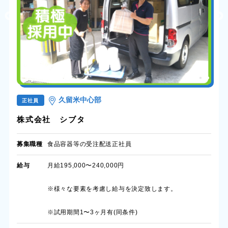
久留米中心部
正社員
株式会社 シブタ
募集職種
食品容器等の受注配送正社員
給与
月給195,000〜240,000円
※様々な要素を考慮し給与を決定致します。
※試用期間1〜3ヶ月有(同条件)