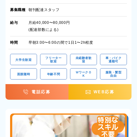
募集職種
朝刊配達スタッフ
給与
月給40,000〜80,000円
(配達部数による)
時間
早朝3:00〜6:00の間で1日1〜2h程度
フリーター
未経験者歓
車・バイク
大学生歓迎
歓迎
迎
通勤可
ＷワークＯ
服装・髪型
面接随時
年齢不問
Ｋ
自由
電話応募
WEB応募