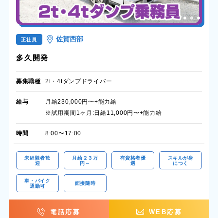
佐賀西部
正社員
多久開発
募集職種
2t・4tダンプドライバー
給与
月給230,000円〜+能力給
※試用期間1ヶ月:日給11,000円〜+能力給
時間
8:00〜17:00
未経験者歓
月給２３万
有資格者優
スキルが身
迎
円～
遇
につく
車・バイク
面接随時
通勤可
電話応募
WEB応募