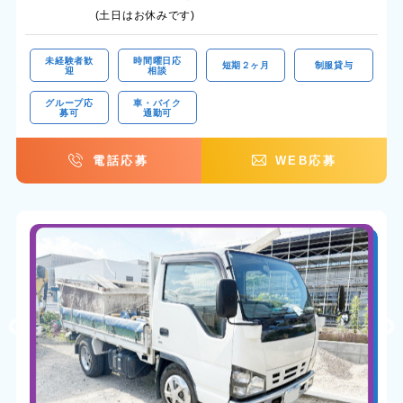
(土日はお休みです)
未経験者歓
時間曜日応
短期２ヶ月
制服貸与
迎
相談
グループ応
車・バイク
募可
通勤可
電話応募
WEB応募