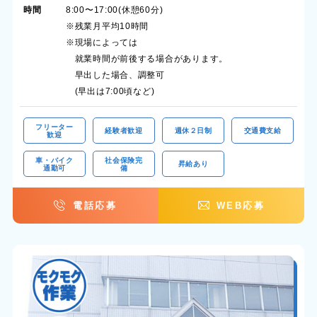
時間
8:00〜17:00(休憩60分)
※残業月平均10時間
※現場によっては
就業時間が前後する場合があります。
早出した場合、調整可
(早出は7:00頃など)
フリーター
経験者歓迎
週休２日制
交通費支給
歓迎
車・バイク
社会保険完
昇給あり
通勤可
備
電話応募
WEB応募