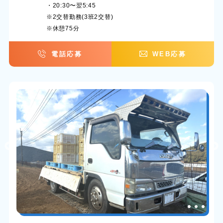
・20:30〜翌5:45
※2交替勤務(3班2交替)
※休憩75分
電話応募
WEB応募