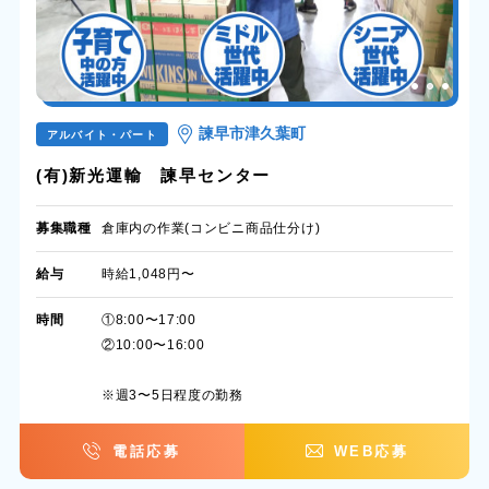
諫早市津久葉町
アルバイト・パート
(有)新光運輸 諫早センター
募集職種
倉庫内の作業(コンビニ商品仕分け)
給与
時給1,048円〜
時間
①8:00〜17:00
②10:00〜16:00
※週3〜5日程度の勤務
電話応募
WEB応募