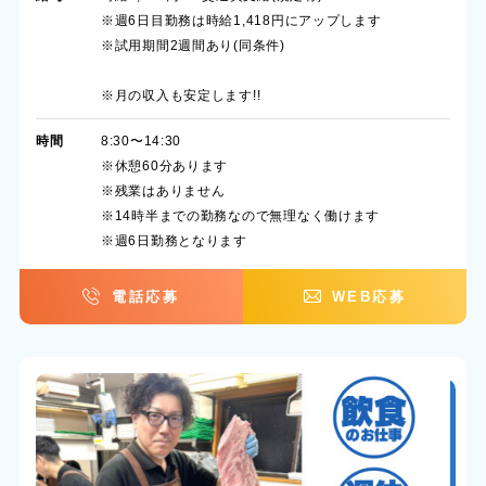
※週6日目勤務は時給1,418円にアップします
※試用期間2週間あり(同条件)
※月の収入も安定します!!
時間
8:30〜14:30
※休憩60分あります
※残業はありません
※14時半までの勤務なので無理なく働けます
※週6日勤務となります
電話応募
WEB応募