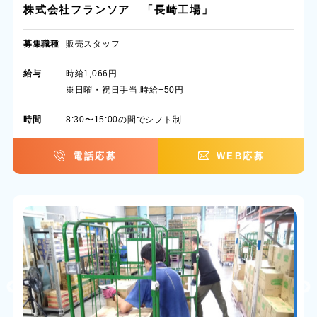
株式会社フランソア 「長崎工場」
募集職種
販売スタッフ
給与
時給1,066円
※日曜・祝日手当:時給+50円
時間
8:30〜15:00の間でシフト制
電話応募
WEB応募