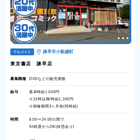
諫早市小船越町
アルバイト
東京書店 諫早店
募集職種
DVDなどの販売業務
給与
基本時給1,040円
※22時以降/時給1,300円
※研修期間3ヶ月有(同時給)
時間
8:00〜24:00の間で
5h程度からOK(休憩あり)