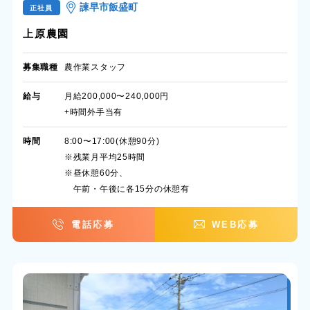
諫早市飯盛町
正社員
上原農園
募集職種
農作業スタッフ
給与
月給200,000〜240,000円
+時間外手当有
時間
8:00〜17:00(休憩90分)
※残業月平均25時間
※昼休憩60分、
午前・午後に各15分の休憩有
電話応募
WEB応募