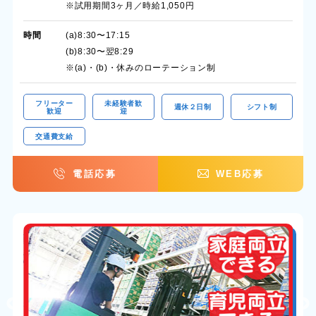
※試用期間3ヶ月／時給1,050円
時間
(a)8:30〜17:15
(b)8:30〜翌8:29
※(a)・(b)・休みのローテーション制
フリーター
未経験者歓
週休２日制
シフト制
歓迎
迎
交通費支給
電話応募
WEB応募