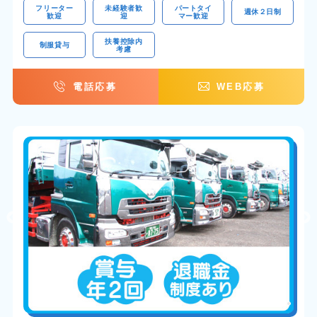
フリーター
未経験者歓
パートタイ
週休２日制
歓迎
迎
マー歓迎
扶養控除内
制服貸与
考慮
電話応募
WEB応募