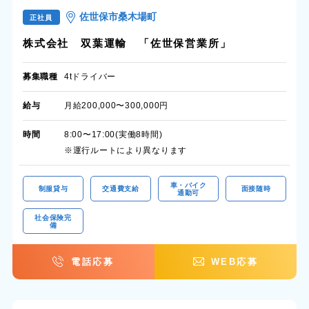
佐世保市桑木場町
正社員
株式会社 双葉運輸 「佐世保営業所」
募集職種
4tドライバー
給与
月給200,000〜300,000円
時間
8:00〜17:00(実働8時間)
※運行ルートにより異なります
車・バイク
制服貸与
交通費支給
面接随時
通勤可
社会保険完
備
電話応募
WEB応募