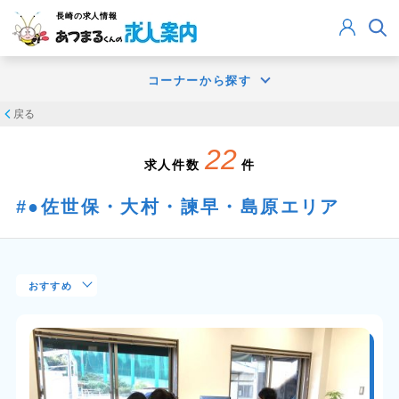
長崎
の求人情報
コーナーから探す
戻る
22
求人件数
件
●佐世保・大村・諫早・島原エリア