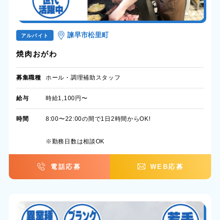
諫早市松里町
アルバイト
焼肉おがわ
募集職種
ホール・調理補助スタッフ
給与
時給1,100円〜
時間
8:00〜22:00の間で1日2時間からOK!
※勤務日数は相談OK
電話応募
WEB応募