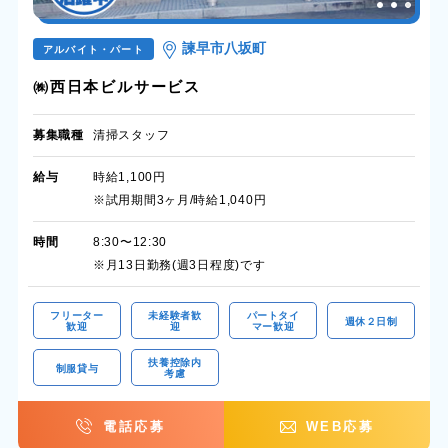
諫早市八坂町
アルバイト・パート
㈱西日本ビルサービス
募集職種
清掃スタッフ
給与
時給1,100円
※試用期間3ヶ月/時給1,040円
時間
8:30〜12:30
※月13日勤務(週3日程度)です
フリーター
未経験者歓
パートタイ
週休２日制
歓迎
迎
マー歓迎
扶養控除内
制服貸与
考慮
電話応募
WEB応募