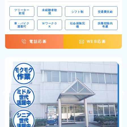
フリーター
未経験者歓
シフト制
交通費支給
歓迎
迎
車・バイク
ＷワークＯ
社会保険完
扶養控除内
通勤可
Ｋ
備
考慮
電話応募
WEB応募