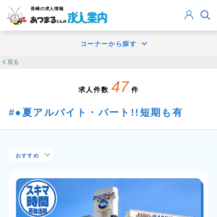
長崎
の求人情報
コーナーから探す
戻る
47
求人件数
件
●夏アルバイト・パート!!短期も有