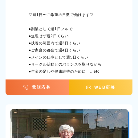
▽週1日〜ご希望の日数で働けます▽
●副業として週1日フルで
●無理せず週2日くらい
●扶養の範囲内で週3日くらい
●ご家庭の都合で週4日くらい
●メインの仕事として週5日くらい
●サークル活動とのバランスを取りながら
●年金の足しや健康維持のために …etc
電話応募
WEB応募