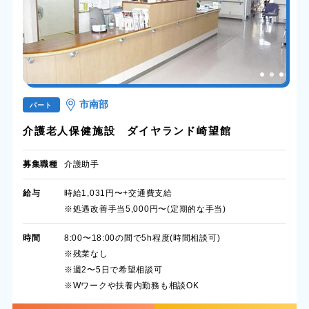
市南部
パート
介護老人保健施設 ダイヤランド崎望館
募集職種
介護助手
給与
時給1,031円〜+交通費支給
※処遇改善手当5,000円〜(定期的な手当)
時間
8:00〜18:00の間で5h程度(時間相談可)
※残業なし
※週2〜5日で希望相談可
※Wワークや扶養内勤務も相談OK