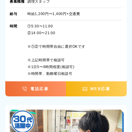
募集職種
調理スタッフ
給与
時給1,200円〜1,400円+交通費
時間
①5:30〜11:00
②14:00〜21:00
※①②で時間帯自由に選択OKです
※上記時間帯で相談可
※1日5〜6時間程度(相談可)
※時間帯、勤務曜日相談可
電話応募
WEB応募