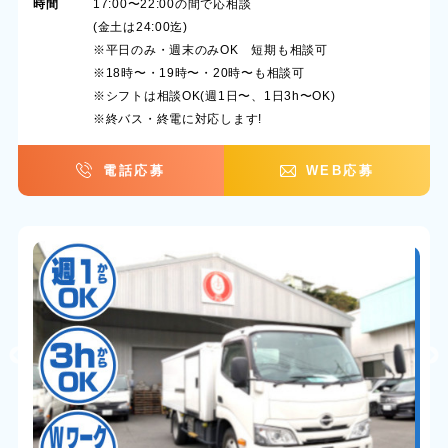
時間
17:00〜22:00の間で応相談
(金土は24:00迄)
※平日のみ・週末のみOK 短期も相談可
※18時〜・19時〜・20時〜も相談可
※シフトは相談OK(週1日〜、1日3h〜OK)
※終バス・終電に対応します!
電話応募
WEB応募