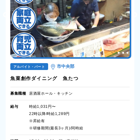
市中央部
アルバイト・パート
魚菜創作ダイニング 魚たつ
募集職種
居酒屋ホール・キッチン
給与
時給1,031円〜
22時以降/時給1,289円
※昇給有
※研修期間(最長3ヶ月)/同時給