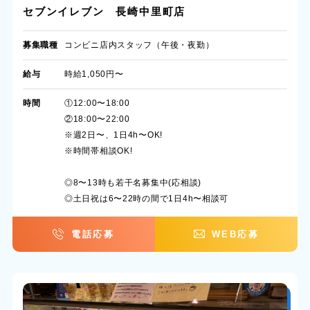
セブンイレブン 長崎中里町店
募集職種
コンビニ店内スタッフ（午後・夜勤）
給与
時給1,050円〜
時間
①12:00〜18:00
②18:00〜22:00
※週2日〜、1日4h〜OK!
※時間帯相談OK!
◎8〜13時も若干名募集中(応相談)
◎土日祝は6〜22時の間で1日4h〜相談可
電話応募
WEB応募