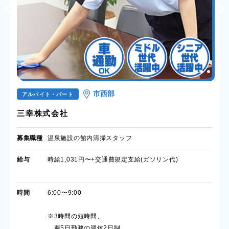
市西部
アルバイト・パート
三幸株式会社
募集職種
温泉施設の館内清掃スタッフ
給与
時給1,031円〜+交通費規定支給(ガソリン代)
時間
6:00〜9:00
※3時間の短時間、
週5日勤務の週休2日制