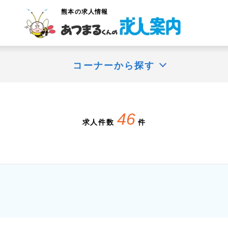
熊本
の求人情報
コーナーから探す
46
求人件数
件