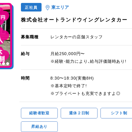
東エリア
正社員
株式会社オートランドウイングレンタカー
募集職種
レンタカーの店舗スタッフ
給与
月給250,000円〜
※経験･能力により､給与評価随時あり!
時間
8:30〜18:30(実働8H)
※基本定時で終了!
※プライベートも充実できますよ◎
経験者歓迎
週休２日制
シフト制
昇給あり