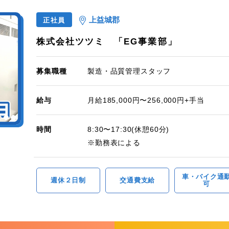
上益城郡
正社員
株式会社ツツミ 「EG事業部」
募集職種
製造・品質管理スタッフ
給与
月給185,000円〜256,000円+手当
時間
8:30〜17:30(休憩60分)
※勤務表による
車・バイク通
週休２日制
交通費支給
可