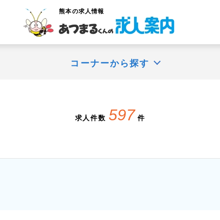
熊本
の求人情報
コーナーから探す
597
求人件数
件