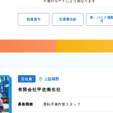
※運行ルートにより異なります
車・バイク通
制服貸与
交通費支給
可
上益城郡
正社員
有限会社甲佐衛生社
募集職種
運転手兼作業スタッフ