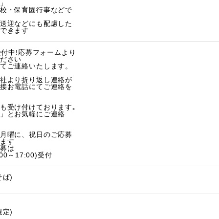
」
校・保育園行事などで
送迎などにも配慮した
できます
受付中!応募フォームより
ださい
てご連絡いたします。
社より折り返し連絡が
接お電話にてご連絡を
も受け付けております｡
」とお気軽にご連絡
月曜に、祝日のご応募
ます
募は
0～17:00)受付
ば)
定)