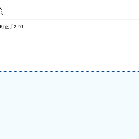
K
り
正手2-91