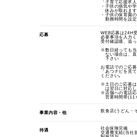
「子育て応援求人
・子供の病気や学
休みが取れます
・子供の保育園の
勤務時間を設定
WEB応募は24H
応募
必要事項を入力く
受付確認後、追っ
※数日経っても当
ない場合は、直
下さい
お電話でのご応募
「あつナビを見て
ください｡
※土日のご応募は
は翌日に対応し
※店舗への電話応
営業時間帯(11:0
飲食店(うどん・そ
事業内容・他
社会保険完備
待遇
交通費支給(当社規
制服貸与