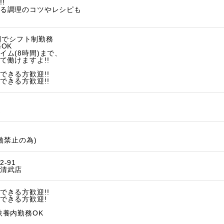
!
る調理のコツやレシピも
の間でシフト制勤務
OK
ム(8時間)まで、
働けますよ!!
できる方歓迎!!
できる方歓迎!!
K
働禁止の為)
-91
清武店
できる方歓迎!!
できる方歓迎!
扶養内勤務OK