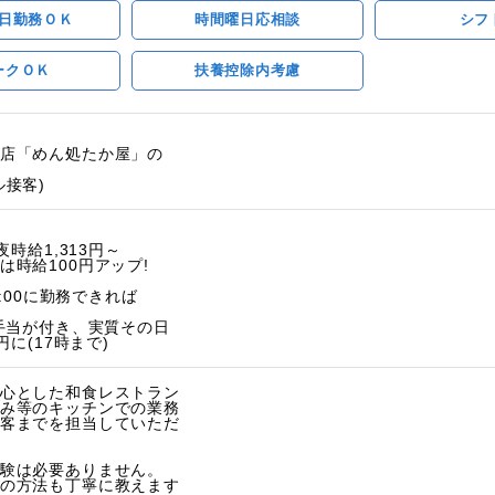
日勤務ＯＫ
時間曜日応相談
シフ
ークＯＫ
扶養控除内考慮
店「めん処たか屋」の
ル接客)
夜時給1,313円～
は時給100円アップ!
3:00に勤務できれば
手当が付き、実質その日
円に(17時まで)
心とした和食レストラン
み等のキッチンでの業務
客までを担当していただ
験は必要ありません。
の方法も丁寧に教えます