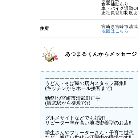
食事補助あり
車・バイク通勤O
正社員登用制度あ
宮崎県宮崎市清武町
住所
地図はこちら
あつまるくんからメッセージ
ーーーーーーーーーーーーーーーーーー
うどん・そば屋の店内スタッフ募集!!
(キッチンからホール接客まで)
勤務地/宮崎市清武町正手
(清武駅から徒歩7分)
ーーーーーーーーーーーーーーーーーー
グルメサイトなどでも好評!!
リピーター率が高い地域密着型のお店!!
学生さんやフリーターさん・子育て世代
など、幅広い世代が活躍中の職場です!!