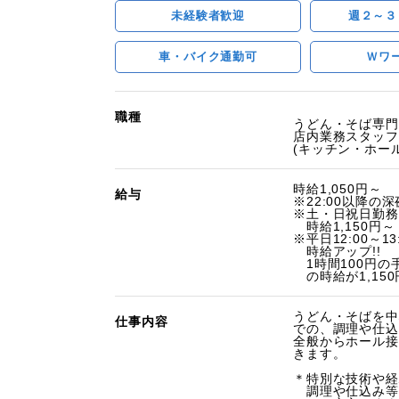
未経験者歓迎
週２～３
車・バイク通勤可
Ｗワ
職種
うどん・そば専門
店内業務スタッフ
(キッチン・ホー
時給1,050円～
給与
※22:00以降の深
※土・日祝日勤務
時給1,150円～
※平日12:00～1
時給アップ!!
1時間100円の
の時給が1,150
うどん・そばを中
仕事内容
での、調理や仕込
全般からホール接
きます。
＊特別な技術や経
調理や仕込み等