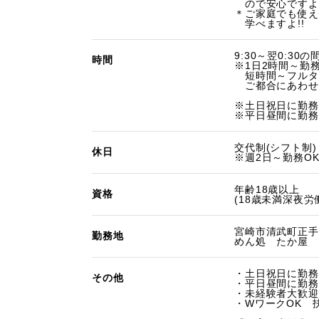
ので安心ですよ!
＊ご家庭でも使え
学べますよ!!
9:30～翌0:30
時間
※1日2時間～勤務
短時間～フルタイ
ご都合にあわせて
※土日祝日に勤務
※平日昼間に勤務
交代制(シフト制)
休日
※週2日～勤務O
年齢18歳以上
資格
(18歳未満深夜労
宮崎市清武町正手2
勤務地
めん処 たか屋 
・土日祝日に勤務
その他
・平日昼間に勤務
・未経験者大歓迎
・WワークOK 