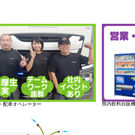
県内飲料自販
・配車オペレーター