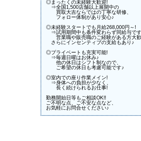
◎まったくの未経験大歓迎!
⇒全国1,500店舗以上展開中の
買取大吉ならではの丁寧な研修、
フォロー体制があり安心♪
◎未経験スタートでも月給268,000円～!
⇒試用期間中も条件変わらず同給与です!
営業職や販売職のご経験がある方大歓
さらにインセンティブの支給もあり♪
◎プライベートも充実可能!
⇒毎週日曜はお休み♪
他の休日はシフト制なので、
ご希望の休日も考慮可能です♪
◎室内での座り作業メイン!
⇒身体への負担が少なく、
長く続けられるお仕事!
勤務開始日等もご相談OK!!
ご不明な点、ご不安な点など、
お気軽にお問合せください♪