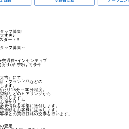
２日制
交通費支給
オープニン
タッフ募集!
大丈夫♪
スタート!!
タッフ募集～
円～+交通費+インセンティブ
)あり/給与等は同条件
大吉』にて、
計・ブランド品などの
します。
あたり15分～30分程度。
望額などのヒアリングから
対応します。
お預かりして、
必要情報を本部に送付します。
定金額をお客様に提示します。
客様との買取価格の交渉を行います。
の査定