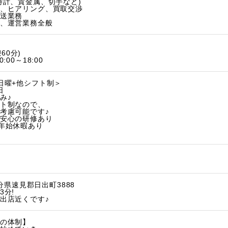
計、貴金属、切手など)
、ヒアリング、買取交渉
送業務
、運営業務全般
憩60分)
00～18:00
日曜+他シフト制＞
日
み♪
ト制なので、
考慮可能です♪
安心の研修あり
年始休暇あり
大分県速見郡日出町3888
3分!
出店近くです♪
の体制】