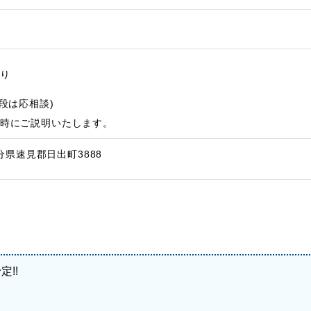
り
段は応相談)
時にご説明いたします。
大分県速見郡日出町3888
!!