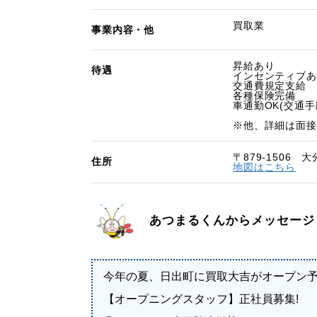
買取業
事業内容・他
昇給あり
待遇
インセンティブあ
交通費規定支給
各種保険完備
車通勤OK(交通手
※他、詳細は面接
〒879-1506 
住所
地図はこちら
あつまるくんからメッセージ
今年の夏、日出町に買取大吉がオープン予定
【オープニングスタッフ】正社員募集!