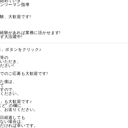
始めていき、
ンツーマン指導
験、大歓迎です!
経験があれば業務に活かせます!
ず大活躍中!
募」ボタンをクリック♪
等の
いただき、
ださい!
でのご応募も大歓迎です!
た後は、
て
すので、
ください。
」も大歓迎です♪
ど” の欄に
、お送りください。
日経過しても
ない場合は、
だければ幸いです。