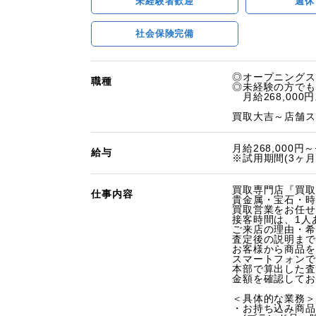
未経験者歓迎
週休
社会保険完備
◎オープニングス
職種
◎未経験の方でも
月給268,000円
買取大吉～店舗ス
月給268,000
給与
※試用期間(3ヶ月
買取専門店『買取
仕事内容
貴金属・宝石・時
買取営業をお任せ
接客時間は、1人
ご来店の理由・希
査定後の説明まで
お客様から商品を
スマートフォンで
本部で算出した査
金額を確認してお
＜具体的な業務＞
・お持ち込み商品