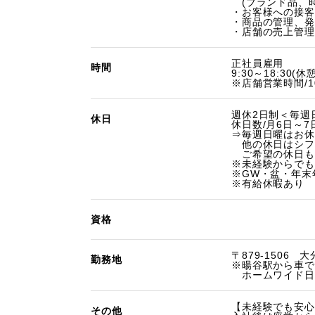
(ブランド品、時
・お客様への接客
・商品の管理、発
・店舗の売上管理
正社員雇用
時間
9:30～18:30(休
※店舗営業時間/10:
週休2日制＜毎週
休日
休日数/月6日～7
⇒毎週日曜はお休
他の休日はシフ
ご希望の休日も
※未経験からでも
※GW・盆・年末
※有給休暇あり
資格
〒879-1506 
勤務地
※暘谷駅から車で
ホームワイド日
【未経験でも安心
その他