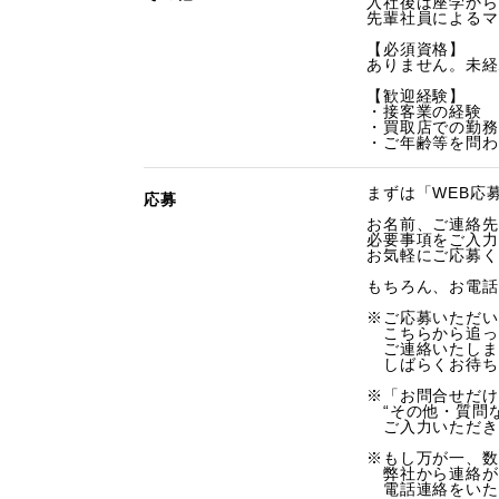
入社後は座学から
先輩社員によるマ
【必須資格】
ありません。未経
【歓迎経験】
・接客業の経験
・買取店での勤務
・ご年齢等を問わ
まずは「WEB応
応募
お名前、ご連絡先
必要事項をご入力
お気軽にご応募く
もちろん、お電話
※ご応募いただい
こちらから追っ
ご連絡いたしま
しばらくお待ち
※「お問合せだけ
“その他・質問な
ご入力いただき
※もし万が一、数
弊社から連絡が
電話連絡をいた