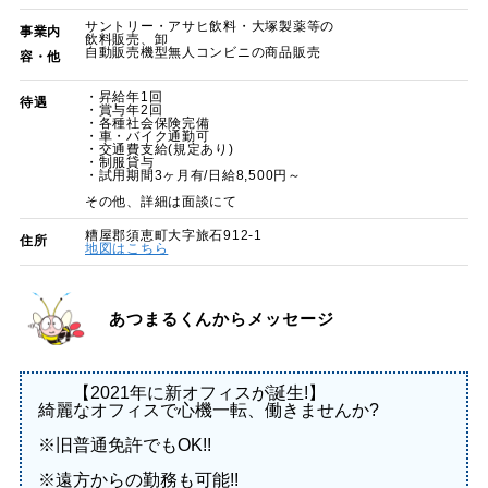
サントリー・アサヒ飲料・大塚製薬等の
事業内
飲料販売、卸
自動販売機型無人コンビニの商品販売
容・他
・昇給年1回
待遇
・賞与年2回
・各種社会保険完備
・車・バイク通勤可
・交通費支給(規定あり)
・制服貸与
・試用期間3ヶ月有/日給8,500円～
その他、詳細は面談にて
糟屋郡須恵町大字旅石912-1
住所
地図はこちら
あつまるくんからメッセージ
【2021年に新オフィスが誕生!】
綺麗なオフィスで心機一転、働きませんか?
※旧普通免許でもOK!!
※遠方からの勤務も可能!!