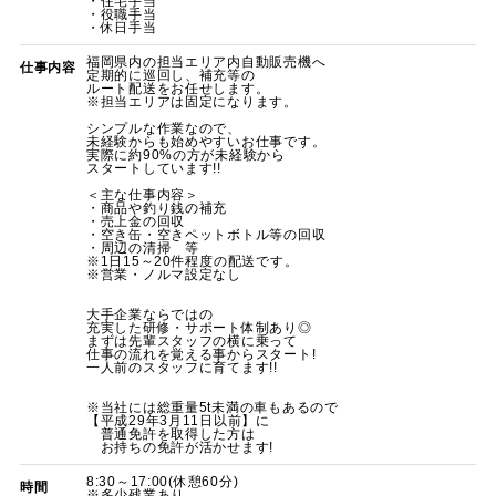
・住宅手当
・役職手当
・休日手当
福岡県内の担当エリア内自動販売機へ
仕事内容
定期的に巡回し、補充等の
ルート配送をお任せします。
※担当エリアは固定になります。
シンプルな作業なので、
未経験からも始めやすいお仕事です。
実際に約90%の方が未経験から
スタートしています!!
＜主な仕事内容＞
・商品や釣り銭の補充
・売上金の回収
・空き缶・空きペットボトル等の回収
・周辺の清掃 等
※1日15～20件程度の配送です。
※営業・ノルマ設定なし
大手企業ならではの
充実した研修・サポート体制あり◎
まずは先輩スタッフの横に乗って
仕事の流れを覚える事からスタート!
一人前のスタッフに育てます!!
※当社には総重量5t未満の車もあるので
【平成29年3月11日以前】に
普通免許を取得した方は
お持ちの免許が活かせます!
8:30～17:00(休憩60分)
時間
※多少残業あり