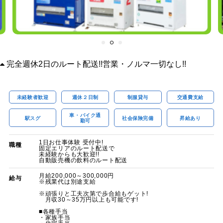
完全週休2日のルート配送!!営業・ノルマ一切なし!!
未経験者歓迎
週休２日制
制服貸与
交通費支給
車・バイク通
駅スグ
社会保険完備
昇給あり
勤可
1日お仕事体験 受付中!
職種
固定エリアのルート配送で
未経験からも大歓迎!!
自動販売機の飲料のルート配送
月給200,000～300,000円
給与
※残業代は別途支給
※頑張りと工夫次第で歩合給もゲット!
月収30～35万円以上も可能です!
■各種手当
・家族手当