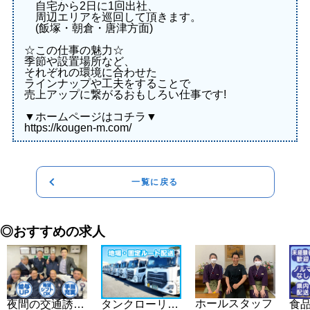
自宅から2日に1回出社、
周辺エリアを巡回して頂きます。
(飯塚・朝倉・唐津方面)
☆この仕事の魅力☆
季節や設置場所など、
それぞれの環境に合わせた
ラインナップや工夫をすることで
売上アップに繋がるおもしろい仕事です!
▼ホームページはコチラ▼
https://kougen-m.com/
一覧に戻る
◎おすすめの求人
ホールスタッフ
夜間の交通誘導スタッフ
タンクローリー乗務員