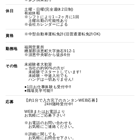
土曜・日曜(完全週休2日制)
休日
有給休暇
※シフトにより1～2ヶ月に1回
土曜出勤の可能性あり
※会社カレンダーによる
※中型自動車運転免許(旧普通運転免許OK)
資格
福岡営業所
勤務地
糟屋郡須恵町大字旅石912-1
※須恵中央駅から徒歩6分
未経験者大歓迎
その他
→当社の約90%の方が
未経験でスタートしています!
未経験・中途入社でも
ハンデは一切ありません!
●1日お仕事体験も受付中!!
●職場見学可能!!
【約1分で入力完了のカンタンWEB応募】
応募
24H随時受付中!
WEBまたはお電話より
お気軽にご応募下さい!
※お電話のお問い合わせも
お気軽にご連絡ください｡
※詳細に関しても
お気軽にお問合せ下さい。