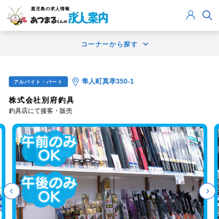
鹿児島
の求人情報
コーナーから探す
隼人町真孝350-1
アルバイト・パート
株式会社別府釣具
釣具店にて接客・販売