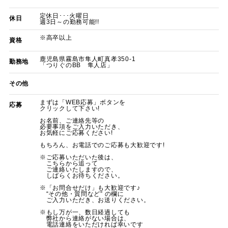
定休日･･･火曜日
休日
週3日～の勤務可能!!
※高卒以上
資格
鹿児島県霧島市隼人町真孝350-1
勤務地
「つりぐのBB 隼人店」
その他
まずは「WEB応募」ボタンを
応募
クリックして下さい!
お名前、ご連絡先等の
必要事項をご入力いただき、
お気軽にご応募ください!
もちろん、お電話でのご応募も大歓迎です!
※ご応募いただいた後は、
こちらから追って
ご連絡いたしますので、
しばらくお待ちください。
※「お問合せだけ」も大歓迎です♪
“その他・質問など” の欄に
ご入力いただき、お送りください。
※もし万が一、数日経過しても
弊社から連絡がない場合は、
電話連絡をいただければ幸いです