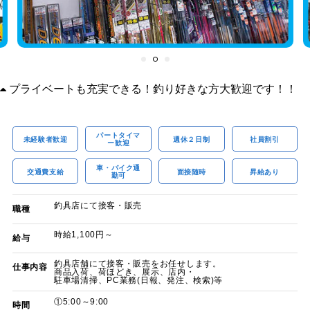
プライベートも充実できる！釣り好きな方大歓迎です！！
パートタイマ
未経験者歓迎
週休２日制
社員割引
ー歓迎
車・バイク通
交通費支給
面接随時
昇給あり
勤可
釣具店にて接客・販売
職種
時給1,100円～
給与
釣具店舗にて接客・販売をお任せします。
仕事内容
商品入荷、荷ほどき、展示、店内・
駐車場清掃、PC業務(日報、発注、検索)等
①5:00～9:00
時間