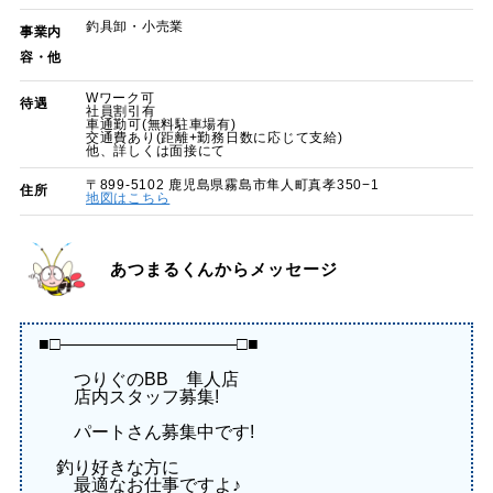
釣具卸・小売業
事業内
容・他
Wワーク可
待遇
社員割引有
車通勤可(無料駐車場有)
交通費あり(距離+勤務日数に応じて支給)
他、詳しくは面接にて
〒899-5102 鹿児島県霧島市隼人町真孝350−1
住所
地図はこちら
あつまるくんからメッセージ
■□――――――――――□■
つりぐのBB 隼人店
店内スタッフ募集!
パートさん募集中です!
釣り好きな方に
最適なお仕事ですよ♪