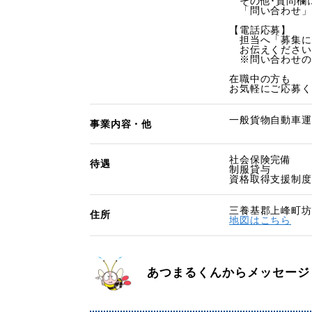
その他･質問欄
「問い合わせ」
【電話応募】
担当へ「募集に
お伝えください
※問い合わせの
在職中の方も
お気軽にご応募く
一般貨物自動車運
事業内容・他
社会保険完備
待遇
制服貸与
資格取得支援制度
三養基郡上峰町坊所
住所
地図はこちら
あつまるくんからメッセージ