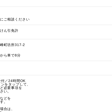
にご相談ください
けん引免許
町坊所317-2
から車で8分
付／24時間OK
タンをタップして、
ど必要事項を
さい。
などを
す。
場合は、