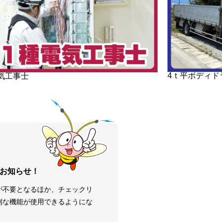
4ｔ平ボディド
気工事士
お知らせ！
が不要となるほか、チェックリ
利な機能が使用できるようにな