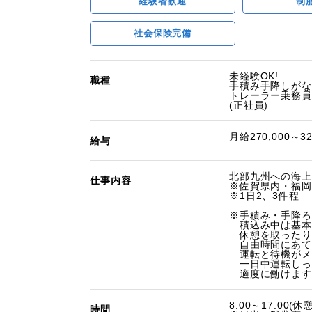
経験者歓迎
制
社会保険完備
未経験OK!
職種
手積み手降しがな
トレーラー乗務員
(正社員)
月給270,000～3
給与
北部九州への海上
仕事内容
※佐賀県内・福岡
※1日2、3件程
※手積み・手降ろ
積込み中は基本
休憩を取ったり
自由時間にあて
運転と待機がメ
一日中運転しっ
適度に働けます
8:00～17:00(休憩
時間