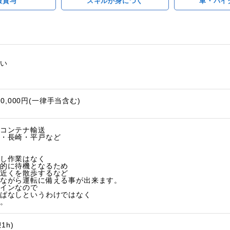
服貸与
スキルが身につく
車・バイ
い
20,000円(一律手当含む)
コンテナ輸送
・長崎・平戸など
し作業はなく
的に待機となるため
近くを散歩するなど
ながら運転に備える事が出来ます。
インなので
ぱなしというわけではなく
。
1h)