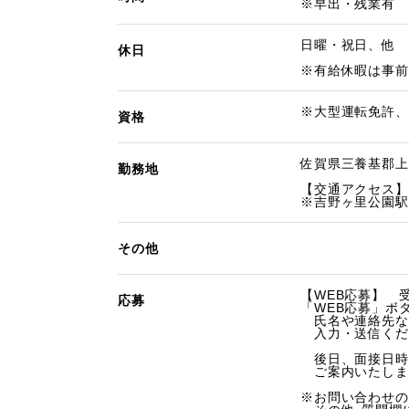
※早出・残業有
日曜・祝日、他
休日
※有給休暇は事前
※大型運転免許、
資格
佐賀県三養基郡上峰
勤務地
【交通アクセス】
※吉野ヶ里公園駅
その他
【WEB応募】 受
応募
「WEB応募」ボ
氏名や連絡先な
入力・送信くだ
後日、面接日時
ご案内いたしま
※お問い合わせの