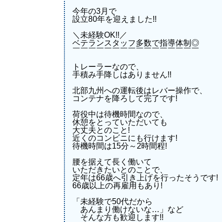
今年の3月で
設立80年を迎えました!!
＼未経験OK!!／
ベテランスタッフ多数で指導体制◎
￣￣￣￣￣￣￣￣￣￣￣￣￣￣￣￣
トレーラーなので、
手積み手降しはありません!!
北部九州への運転後はレバー操作で、
コンテナを降ろして完了です!
荷役中は待機時間なので、
休憩をとっていただいても
大丈夫とのこと!
近くのコンビニにも行けます!
待機時間は15分～2時間程!
腰を据えて長く働いて
いただきたいとのことで、
定年は66歳へ引き上げを行ったそうです!
66歳以上の再雇用もあり!
「未経験で50代だから
あんまり働けないな…」など
そんな方も歓迎します!!