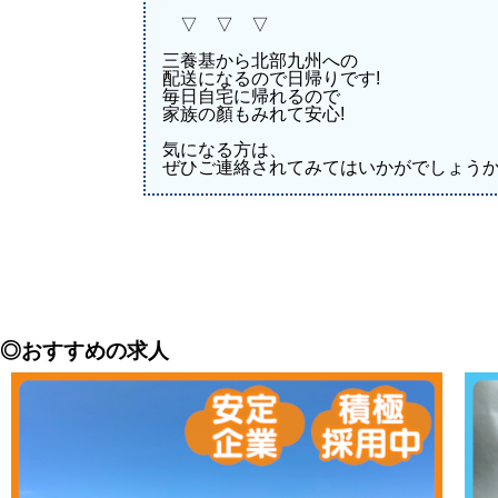
▽ ▽ ▽
三養基から北部九州への
配送になるので日帰りです!
毎日自宅に帰れるので
家族の顏もみれて安心!
気になる方は、
ぜひご連絡されてみてはいかがでしょうか
◎おすすめの求人