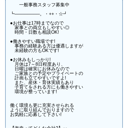
一般事務スタッフ募集中
┗────────。・++・☆┛
●お仕事は17時までなので
家事との両立もしやすい◎
時間・日数も相談OK!
●働きやすい職場です!
事務の経験ある方は優遇しますが
未経験の方もOKです!
●お休みもしっかり!
月休は7～8日程度あり、
日曜は確実にお休みなので
ご家族との予定やプライベートの
計画も立てやすいですよ!
また、産休・育休実績もあり
子育てをされる方にも働きやすい
環境が整っています!
働く環境も更に充実させられる
ように取り組んでおりますので
お気軽に応募して下さい!