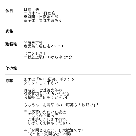
日曜、他
休日
※月休7～8日程度
※時間・日数応相談
※産休・育休実績あり
資格
㈱海幸本社
勤務地
鹿児島市谷山港2-2-20
【アクセス】
※坂之上駅(JR)から車で5分
その他
まずは「WEB応募」ボタンを
応募
クリックして下さい!
お名前、ご連絡先等の
必要事項をご入力いただき、
お気軽にご応募ください!
もちろん、お電話でのご応募も大歓迎です!
※ご応募いただいた後は、
こちらから追って
ご連絡いたしますので、
しばらくお待ちください。
※「お問合せだけ」も大歓迎です♪
“その他・質問など” の欄に