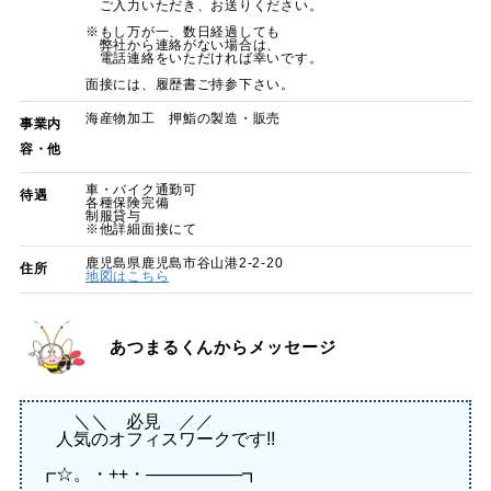
ご入力いただき、お送りください。
※もし万が一、数日経過しても
弊社から連絡がない場合は、
電話連絡をいただければ幸いです。
面接には、履歴書ご持参下さい。
海産物加工 押鮨の製造・販売
事業内
容・他
車・バイク通勤可
待遇
各種保険完備
制服貸与
※他詳細面接にて
鹿児島県鹿児島市谷山港2-2-20
住所
地図はこちら
あつまるくんからメッセージ
＼＼ 必見 ／／
人気のオフィスワークです!!
┏☆。・++・────────┓