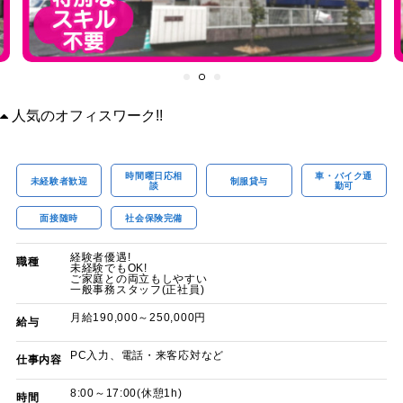
人気のオフィスワーク!!
時間曜日応相
車・バイク通
未経験者歓迎
制服貸与
談
勤可
面接随時
社会保険完備
経験者優遇!
職種
未経験でもOK!
ご家庭との両立もしやすい
一般事務スタッフ(正社員)
月給190,000～250,000円
給与
PC入力、電話・来客応対など
仕事内容
8:00～17:00(休憩1h)
時間