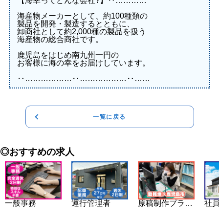
【海幸ってどんな会社?】‥…………
海産物メーカーとして、約100種類の
製品を開発・製造するとともに、
卸商社として約2,000種の製品を扱う
海産物の総合商社です。
鹿児島をはじめ南九州一円の
お客様に海の幸をお届けしています。
‥………………‥………………‥……
一覧に戻る
◎おすすめの求人
一般事務
運行管理者
原稿制作プランナー