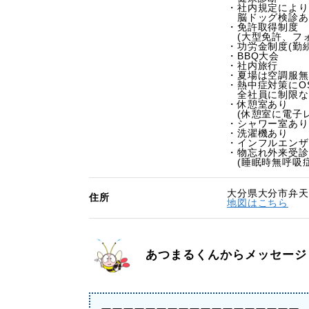
・社内規定により
脳ドッグ検診あり
・免許取得制度
(大型免許、フォ
・功労金制度(勤
・BBQ大会
・社内旅行
・夏場は空調服無
・熱中症対策にOS
全社員に制限な
・休憩室あり
(休憩室に電子レ
・シャワー室あり
・洗濯機あり
・インフルエンザ
・物忘れ外来受診
(睡眠時無呼吸症
大分県大分市弁天2-
住所
地図はこちら
あつまるくんからメッセージ