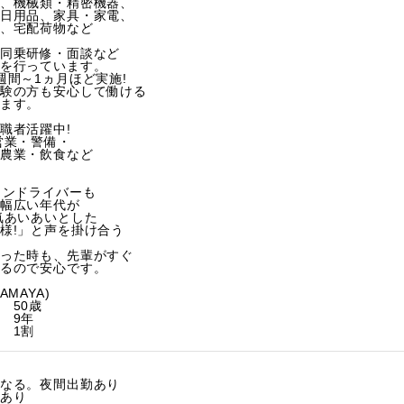
、機械類・精密機器、
日用品、家具・家電、
、宅配荷物など
同乗研修・面談など
を行っています。
間～1ヵ月ほど実施!
験の方も安心して働ける
ます。
職者活躍中!
営業・警備・
農業・飲食など
ランドライバーも
幅広い年代が
気あいあいとした
様!」と声を掛け合う
った時も、先輩がすぐ
るので安心です。
MAYA)
50歳
 9年
 1割
なる。夜間出勤あり
あり