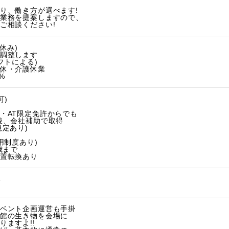
り、働き方が選べます!
業務を提案しますので、
ご相談ください!
休み)
調整します
フトによる)
休・介護休業
%
可)
・AT限定免許からでも
後、会社補助で取得
定あり)
用制度あり)
歳まで
置転換あり
6
ベント企画運営も手掛
館の生き物を会場に
ますよ!!