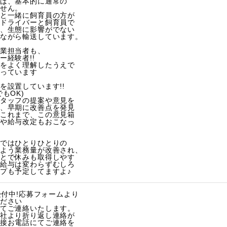
ば、基本的に通常の
せん。
と一緒に飼育員の方が
ドライバーと飼育員で
、生態に影響がでない
ながら輸送しています。
業担当者も、
経験者!!
をよく理解したうえで
っています
を設置しています!!
もOK)
タッフの提案や意見を
、早期に改善点を発見
これまで、この意見箱
や給与改定もおこなっ
ではひとりひとりの
よう業務量が改善され、
とで休みも取得しやす
給与は変わらずむしろ
プも予定してますよ♪
受付中!応募フォームより
ださい
てご連絡いたします。
社より折り返し連絡が
接お電話にてご連絡を