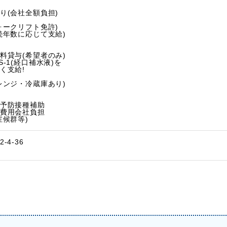
(会社全額負担)
ークリフト免許)
続年数に応じて支給)
料貸与(希望者のみ)
-1(経口補水液)を
く支給!
ンジ・冷蔵庫あり)
予防接種補助
費用会社負担
候群等)
4-36