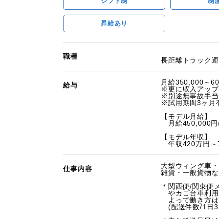
シフト制
制
昇給あり
職種
長距離トラック運
月給350,000～60
給与
※更に収入アップ可
※別途無事故手当
※試用期間3ヶ月有
【モデル月給】
月給450,000円
【モデル年収】
年収420万円～7
大型ウィング車・
仕事内容
雑貨・一般貨物な
＊関西便/関東便
やカゴ台車利用
よって働き方は
(配送件数/1日3