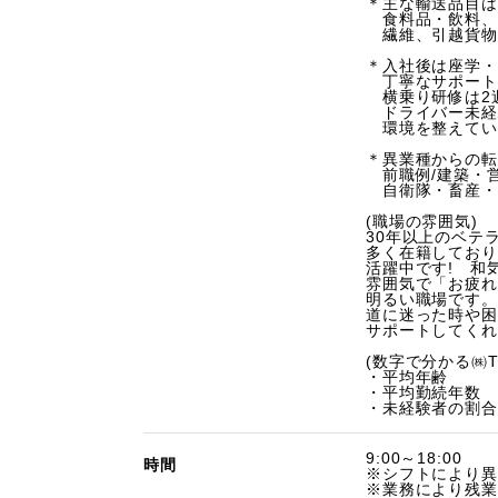
＊主な輸送品目は
食料品・飲料、
繊維、引越貨物
＊入社後は座学・
丁寧なサポート
横乗り研修は2週
ドライバー未経
環境を整えてい
＊異業種からの転
前職例/建築・
自衛隊・畜産・
(職場の雰囲気)
30年以上のベテ
多く在籍しており
活躍中です! 和
雰囲気で「お疲れ
明るい職場です。
道に迷った時や困
サポートしてくれ
(数字で分かる㈱TA
・平均年齢 
・平均勤続年数
・未経験者の割合
9:00～18:00
時間
※シフトにより異
※業務により残業