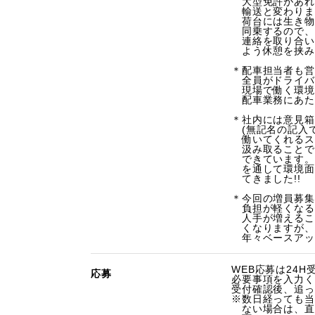
大型免許があれ
輸送と変わりま
荷台には生き物
同乗するので、
連絡を取り合い
よう休憩を挟み
＊配車担当者も営
全員がドライバー
現場で働く環境
配車業務にあた
＊社内には意見箱
(無記名の記入で
働いてくれるス
汲み取ることで
できています。
を通して環境面
てきました!!
＊今回の増員募集
負担が軽くなる
人手が増えるこ
くなりますが、
年々ベースアッ
WEB応募は24H
応募
必要事項を入力く
受付確認後、追っ
※数日経っても当
ない場合は、直