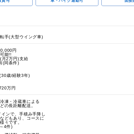
服貸与
車・バイク通勤可
面接
転手(大型ウイング車)
0,000円
能!!
(月2万円)支給
(同条件)
(30歳/経験3年)
20万円
冷凍・冷蔵車による
どの長距離配送。
メインで、手積み手降し
などもあり、コースに
様々です。
～4件)