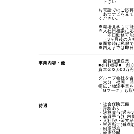
下さい
お電話でのご応募
「あつナビを見て
ください｡
※職場見学も可能
※入社日相談に応
・即日勤務可能
・3ヶ月後の入
※面接時は私服でO
※内定までは即日
一般貨物運送業
事業内容・他
■会社概要■ 創立/
資本金/2,000万
グループ会社を含
「大分・福岡・熊
幅広い物流事業を
「Gマーク」も取
・社会保険完備
待遇
・昇給あり
・決算賞与(過去
・品質手当(社内
・入社祝い金支給
・車通勤可(無料
・制服貸与
・健康診断