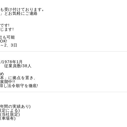
も受け付けております｡
」とお気軽にご連絡
です!
じます!
社も可能
K!
～2、3日
1978年1月
円 従業員数/38人
め
本」に拠点を置き、
展開中!!
得し法令順守を徹底!
3年間の実績あり)
規定による)
(当社規定)
駐車場有)