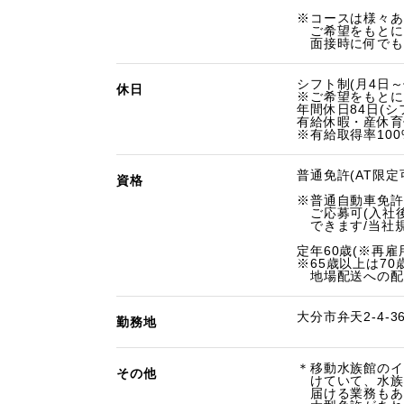
※コースは様々あ
ご希望をもとに
面接時に何でも
シフト制(月4日～
休日
※ご希望をもとに
年間休日84日(シ
有給休暇・産休育
※有給取得率100
普通免許(AT限定
資格
※普通自動車免許
ご応募可(入社
できます/当社規
定年60歳(※再雇
※65歳以上は70
地場配送への配
大分市弁天2-4-3
勤務地
＊移動水族館のイ
その他
けていて、水族
届ける業務もあり