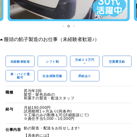
饅頭の餡子製造のお仕事（未経験者歓迎♪）
月給２２万円
未経験者歓迎
シフト制
交通費支給
～
車・バイク通
社会保険完備
昇給あり
勤可
昇与年3回
職種
髪型・髪色自由の
和菓子の製造・配送スタッフ
月給190,000円
給与
試用期間1ヶ月あり(同条件)
※工場のみの勤務も可(詳細面談にて)
※責任手当5,000～10,000円
餡の製造・配送をお任せします!
仕事内容
【具体的には】