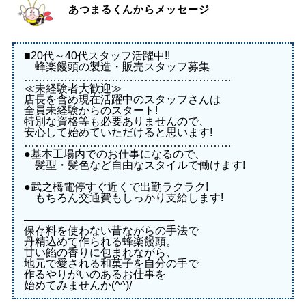
あつまるくんからメッセージ
■20代～40代スタッフ活躍中!!
蜂楽饅頭の製造・販売スタッフ募集
…………………………………………………
≪未経験者大歓迎≫
店長を含め現在活躍中のスタッフさんは
全員未経験からのスタート!
特別な資格等も必要ありませんので、
安心して始めていただけると思います!
…………………………………………………
●基本工場内でのお仕事になるので、
髪型・髪色など自由なスタイルで働けます!
●武之橋電停すぐ近くで出勤ラクラク!
もちろん交通費もしっかり支給します!
────────────────────
保存料を使わない昔ながらの手法で
丹精込めて作られる蜂楽饅頭。
甘い餡の香りに包まれながら、
地元で愛される和菓子を自分の手で
作るやりがいのあるお仕事を
始めてみませんか(^^)/