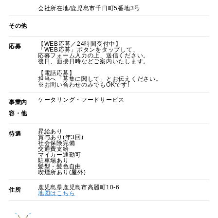
会社所在地/鹿児島市千日町5番地3号
その他
【WEB応募／24時間受付中】
応募
「WEB応募」ボタンをタップして、
応募フォーム入力の上、送信ください。
後日、面接日時などご案内いたします。
【電話応募】
担当へ「募集に関して」とお伝えください。
※お問い合わせのみでもOKです!
ケータリング・フードサービス
事業内
容・他
昇給あり
待遇
賞与あり(年3回)
社会保険完備
交通費支給
マイカー通勤可
駐車場あり
髪型・髪色自由
喫煙所あり(屋外)
鹿児島県鹿児島市高麗町10-6
住所
地図はこちら