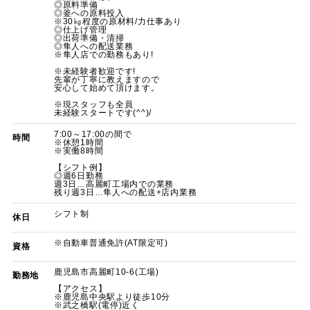
◎原料準備
◎釜への原料投入
※30㎏程度の原材料/力仕事あり
◎仕上げ管理
◎出荷準備・清掃
◎隼人への配送業務
※隼人店での勤務もあり!
※未経験者歓迎です!
先輩が丁寧に教えますので
安心して始めて頂けます。
※現スタッフも全員
未経験スタートです(^^)/
7:00～17:00の間で
時間
※休憩1時間
※実働8時間
【シフト例】
◎週6日勤務
週3日…高麗町工場内での業務
残り週3日…隼人への配送+店内業務
シフト制
休日
※自動車普通免許(AT限定可)
資格
鹿児島市高麗町10-6(工場)
勤務地
【アクセス】
※鹿児島中央駅より徒歩10分
※武之橋駅(電停)近く