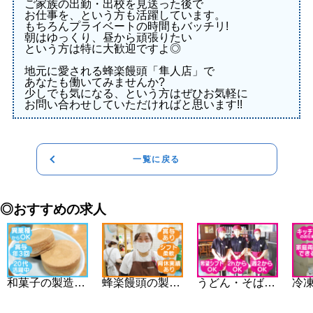
ご家族の出勤・出校を見送った後で
お仕事を、という方も活躍しています。
もちろんプライベートの時間もバッチリ!
朝はゆっくり、昼から頑張りたい
という方は特に大歓迎ですよ◎
地元に愛される蜂楽饅頭「隼人店」で
あなたも働いてみませんか?
少しでも気になる、という方はぜひお気軽に
お問い合わせしていただければと思います!!
一覧に戻る
◎おすすめの求人
和菓子の製造・配送スタッフ(未経験者歓迎!)
蜂楽饅頭の製造・販売スタッフ
うどん・そば屋のホール・キッチンスタッフ