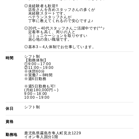
◎未経験者も歓迎!!
店長さんを含めスタッフさんの多くが
未経験スタートです。
ベテランスタッフさんが
丁寧に教えてくれるので安心ですよ♪
◎20代～40代スタッフさんご活躍中です(^^♪
定着率も高く、周りの人と
コミュニケーションを取りやすい
居心地の良い職場です。
◎基本3～4人体制でお仕事しています。
シフト制
時間
【勤務体制】
①9:00～17:00
②11:00～19:00
※休憩60分
※実働7～8時間
※週6日勤務
※週5日勤務も可!
(月給180,000円～)
9:00～18:00
10:00～19:00
シフト制
休日
資格
鹿児島県霧島市隼人町見次1229
勤務地
イオン隼人国分1階