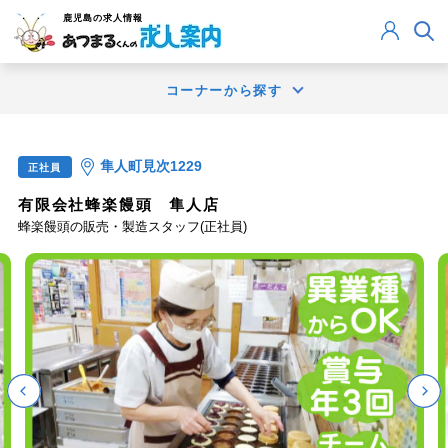
鹿児島
の求人情報
コーナーから探す
隼人町見次1229
正社員
有限会社蜂楽饅頭 隼人店
蜂楽饅頭の販売・製造スタッフ(正社員)