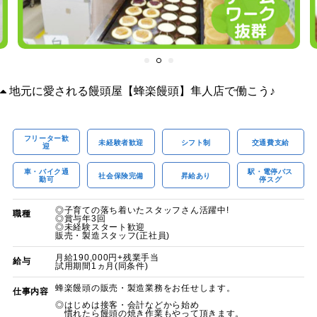
地元に愛される饅頭屋【蜂楽饅頭】隼人店で働こう♪
フリーター歓
未経験者歓迎
シフト制
交通費支給
迎
車・バイク通
駅・電停バス
社会保険完備
昇給あり
勤可
停スグ
◎子育ての落ち着いたスタッフさん活躍中!
職種
◎賞与年3回
◎未経験スタート歓迎
販売・製造スタッフ(正社員)
月給190,000円+残業手当
給与
試用期間1ヵ月(同条件)
蜂楽饅頭の販売・製造業務をお任せします。
仕事内容
◎はじめは接客・会計などから始め
慣れたら饅頭の焼き作業もやって頂きます。