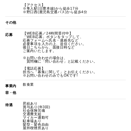
【アクセス】
※隼人駅(日豊本線)から徒歩17分
※野口西(鹿児島交通バス)から徒歩4分
その他
【WEB応募／24時間受付中】
応募
「WEB応募」ボタンをタップして、
応募フォームへ氏名・連絡先など
必要事項を入力の上、送信ください。
後日こちらから、面接日時など
ご案内いたします。
※お問い合わせの場合は、
質問欄に「問い合わせ」と記載ください。
【電話応募】
担当へ「募集に関して」とお伝えください。
※お問い合わせのみでもOKです!
飲食業
事業内
容・他
昇給あり
待遇
賞与あり(年3回)
社会保険完備
交通費支給
マイカー通勤可
駐車場あり
髪型・髪色自由
屋外喫煙所あり