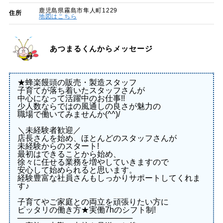
鹿児島県霧島市隼人町1229
住所
地図はこちら
あつまるくんからメッセージ
★蜂楽饅頭の販売・製造スタッフ
子育てが落ち着いたスタッフさんが
中心になって活躍中のお仕事!!
少人数ならではの風通しの良さが魅力の
職場で働いてみませんか(^^)/
＼未経験者歓迎／
店長さんを始め、ほとんどのスタッフさんが
未経験からのスタート!
最初はできることから始め、
徐々に任せる業務を増やしていきますので
安心して始められると思います。
経験豊富な社員さんもしっかりサポートしてくれま
す♪
子育てやご家庭との両立を頑張りたい方に
ピッタリの働き方★実働7hのシフト制!
─────────────────────