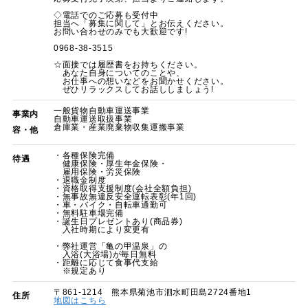
◇電話でのご応募も受付中
担当へ「募集に関して」とお伝えください。
お問い合わせのみでも大歓迎です!
0968-38-3515
☆面接では履歴書をお持ちください。
あなた自身についてのことや、
お仕事への想いなどをお聞かせください。
ぜひリラックスしてお話ししましょう!
一般貨物自動車運送事業
事業内
自動車運送取扱事業
倉庫業・産業廃棄物収集運搬事業
容・他
・各種保険完備
待遇
健康保険・厚生年金保険・
雇用保険・労災保険
・退職金制度
・資格取得支援制度(会社全額負担)
・無事故無違反安全運転表彰(年1回)
・車・バイク・自転車通勤可
・無料駐車場完備
・誕生日プレゼントあり(商品券)
入社時期により変更有
・弊社運営「亀の甲温泉」の
入浴(大浴場)が毎日無料
・距離に応じて食事代支給
※規定あり
〒861-1214 熊本県菊池市泗水町田島2724番地1
住所
地図はこちら