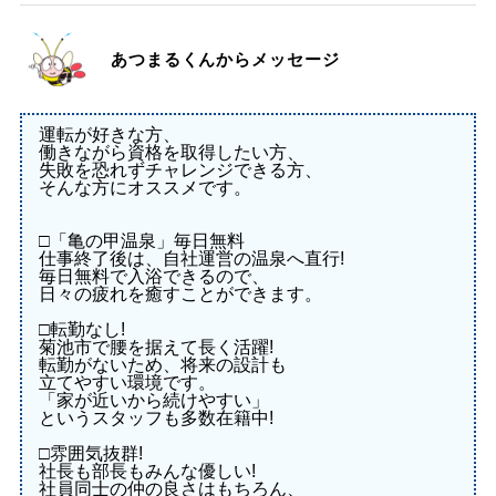
あつまるくんからメッセージ
運転が好きな方、
働きながら資格を取得したい方、
失敗を恐れずチャレンジできる方、
そんな方にオススメです。
□「亀の甲温泉」毎日無料
仕事終了後は、自社運営の温泉へ直行!
毎日無料で入浴できるので、
日々の疲れを癒すことができます。
□転勤なし!
菊池市で腰を据えて長く活躍!
転勤がないため、将来の設計も
立てやすい環境です。
「家が近いから続けやすい」
というスタッフも多数在籍中!
□雰囲気抜群!
社長も部長もみんな優しい!
社員同士の仲の良さはもちろん、