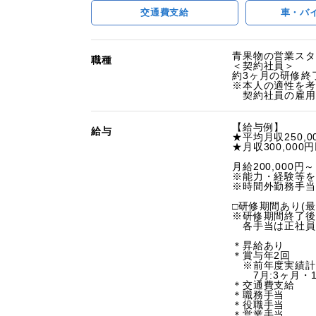
交通費支給
車・バ
青果物の営業スタ
職種
＜契約社員＞
約3ヶ月の研修終
※本人の適性を考
契約社員の雇用
【給与例】
給与
★平均月収250,0
★月収300,00
月給200,000円～
※能力・経験等を
※時間外勤務手当
□研修期間あり(最
※研修期間終了後
各手当は正社員
＊昇給あり
＊賞与年2回
※前年度実績計
7月:3ヶ月・1
＊交通費支給
＊職務手当
＊役職手当
＊営業手当