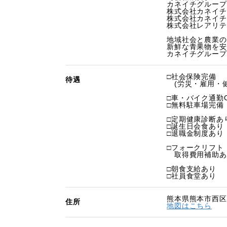
カネイチグループ
株式会社カネイチ
株式会社カネイチ
株式会社レアリテ
地域社会と農業の
新鮮な青果物を安
カネイチグループ
□社会保険完備
待遇
(労災・雇用・健
□車・バイク通勤
□無料駐車場完備
□定期健康診断あり
□誕生日会食あり
□退職金制度あり
□フォークリフト
取得費用補助あ
□朝食支給あり
□社員食堂あり
熊本県熊本市西区
住所
地図はこちら