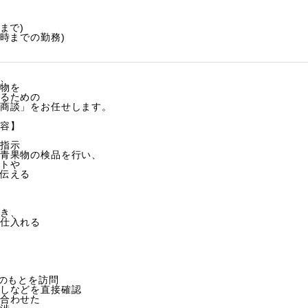
まで)
5時までの勤務)
、
物を
るための
商談」をお任せします。
容】
指示
青果物の検品を行い、
トや
伝える
き、
仕入れる
)
)のもとを訪問
しなどを直接確認
合わせた