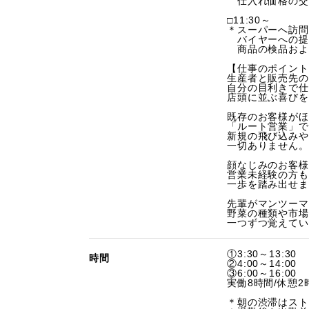
仕入れ価格の交
□11:30～
＊スーパーへ訪問
バイヤーへの提
商品の検品およ
【仕事のポイント
生産者と販売先の
自分の目利きで仕
店頭に並ぶ喜びを
既存のお客様がほ
「ルート営業」で
新規の飛び込みや
一切ありません。
顔なじみのお客様
営業未経験の方も
一歩を踏み出せま
先輩がマンツーマ
野菜の種類や市場
一つずつ覚えてい
①3:30～13:30
時間
②4:00～14:00
③6:00～16:00
実働8時間/休憩2
＊朝の渋滞はスト