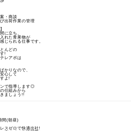
渉
案・商談
び出荷作業の管理
】
間に立ち、
入れた青果物が
感じられる仕事です。
とんどの
す!
テレアポは
ばかりなので、
安心して
すよ!
ンで指導します◎
の仕組みから
きましょう!!
時間(朝昼)
レスゼロで快適出社!