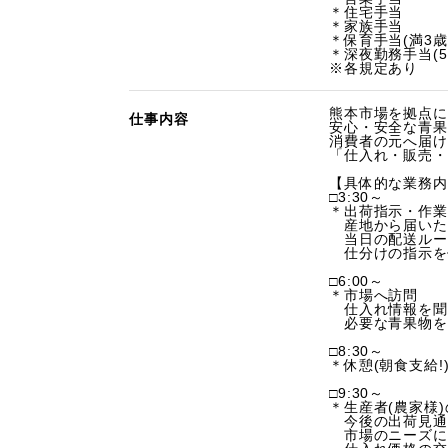
＊住宅手当
＊家族手当
＊保育手当(満3歳
＊深夜勤務手当(
※各規定あり
熊本市場を拠点に
仕事内容
安心・安全な青果
消費者の元へ届け
「仕入れ・販売・
【具体的な業務内
□3:30～
＊出荷指示・作業
産地から届いた
当日の配送ルー
仕分けの指示を
□6:00～
＊市場へ訪問
仕入れ情報を聞
必要な青果物を
□8:30～
＊休憩(朝食支給!
□9:30～
＊生産者(農家様
今後の出荷見通
市場のニーズに