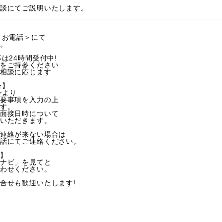
談にてご説明いたします。
＜お電話＞にて
。
は24時間受付中!
をご持参ください
相談に応じます
合】
ンより
要事項を入力の上
す。
面接日時について
いただきます。
連絡が来ない場合は
話にてご連絡ください。
】
ナビ」を見てと
わせください。
合せも歓迎いたします!