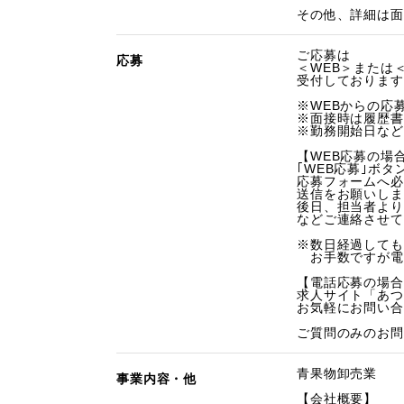
その他、詳細は面
ご応募は
応募
＜WEB＞または
受付しております
※WEBからの応募
※面接時は履歴書
※勤務開始日など
【WEB応募の場
｢WEB応募｣ボタ
応募フォームへ必
送信をお願いしま
後日、担当者より
などご連絡させて
※数日経過しても
お手数ですが電
【電話応募の場合
求人サイト「あつ
お気軽にお問い合
ご質問のみのお問
青果物卸売業
事業内容・他
【会社概要】