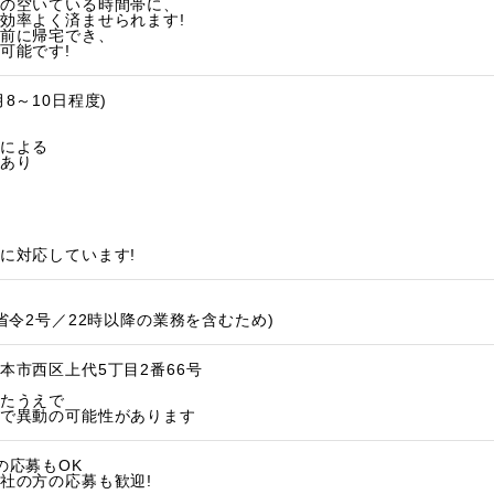
の空いている時間帯に、
効率よく済ませられます!
前に帰宅でき、
可能です!
8～10日程度)
による
あり
に対応しています!
省令2号／22時以降の業務を含むため)
本市西区上代5丁目2番66号
たうえで
で異動の可能性があります
の応募もOK
社の方の応募も歓迎!