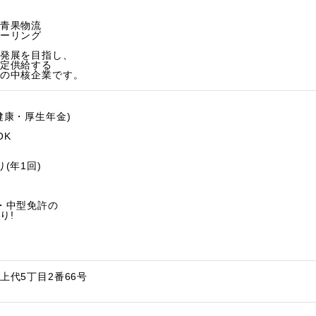
青果物流
ーリング
発展を目指し、
定供給する
の中核企業です。
康・厚生年金)
OK
(年1回)
・中型免許の
り!
上代5丁目2番66号