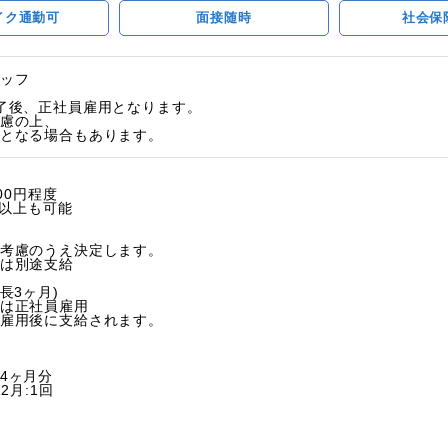
イク通勤可
面接随時
社会保
ッフ
了後、正社員雇用となります。
慮の上、
となる場合もあります。
00円程度
0円以上も可能
考慮のうえ決定します。
は別途支給
長3ヶ月)
は正社員雇用
雇用後に支給されます。
4ヶ月分
2月:1回