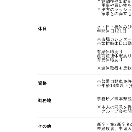
＊退勤後や出勤前
用事や買い物を
＊夕方のラッシュ
家事との両立も
水・日・祝休み(月
休日
年間休日121日
※市場カレンダー
※繁忙時休日出勤
有給休暇あり
産前産後休暇あり
育児休暇あり
※連休取得も柔軟
※普通自動車免許
資格
※年齢18歳以上(
事務所／熊本県熊
勤務地
※本人の同意を得
グループ会社間
新卒・第2新卒者
その他
未経験者、中途入