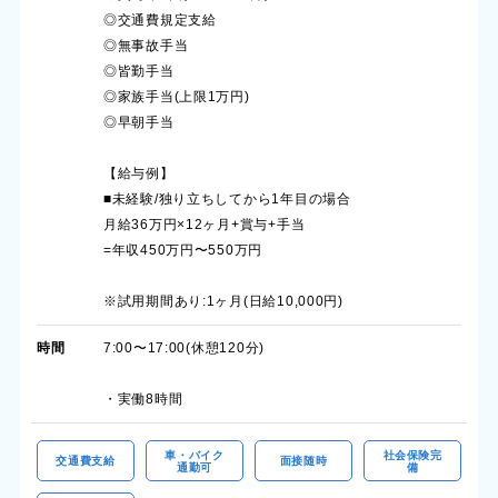
◎交通費規定支給
◎無事故手当
◎皆勤手当
◎家族手当(上限1万円)
◎早朝手当
【給与例】
■未経験/独り立ちしてから1年目の場合
月給36万円×12ヶ月+賞与+手当
=年収450万円〜550万円
※試用期間あり:1ヶ月(日給10,000円)
時間
7:00〜17:00(休憩120分)
・実働8時間
車・バイク
社会保険完
交通費支給
面接随時
通勤可
備