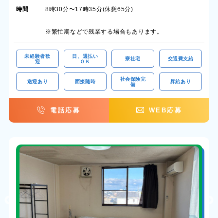
時間
8時30分〜17時35分(休憩65分)
※繁忙期などで残業する場合もあります。
未経験者歓
日、週払い
寮社宅
交通費支給
迎
ＯＫ
社会保険完
送迎あり
面接随時
昇給あり
備
電話応募
WEB応募