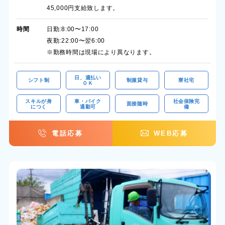
45,000円支給致します。
時間
日勤:8:00〜17:00
夜勤:22:00〜翌6:00
※勤務時間は現場により異なります。
日、週払い
シフト制
制服貸与
寮社宅
ＯＫ
スキルが身
車・バイク
社会保険完
面接随時
につく
通勤可
備
電話応募
WEB応募