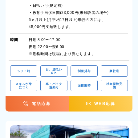
・日払い可(規定有)
・教育手当(3日間)23,000円(未経験者の場合)
6ヵ月以上(月平均17日以上)勤務の方には、
45,000円支給致します。
時間
日勤:8:00〜17:00
夜勤:22:00〜翌6:00
※勤務時間は現場により異なります。
日、週払い
シフト制
制服貸与
寮社宅
ＯＫ
スキルが身
車・バイク
社会保険完
面接随時
につく
通勤可
備
電話応募
WEB応募