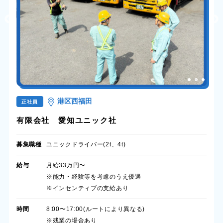
港区西福田
正社員
有限会社 愛知ユニック社
募集職種
ユニックドライバー(2t、4t)
給与
月給33万円〜
※能力・経験等を考慮のうえ優遇
※インセンティブの支給あり
時間
8:00〜17:00(ルートにより異なる)
※残業の場合あり