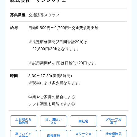
株式会社 サンレッチェ
募集職種
交通誘導スタッフ
給与
日給9,500円〜9,700円+交通費規定支給
※法定研修期間(3日間合計20h)は
22,800円/20hとなります。
※試用期間(6ヶ月)は日給9,120円です。
時間
8:30〜17:30(実働8時間)
※現場により多少異なります。
学業やご家庭の都合による
シフト調整も可能ですよ◎
土日祝のみ
日、週払い
グループ応
寮社宅
勤務可
ＯＫ
募可
車・バイク
ＷワークＯ
社会保険完
面接随時