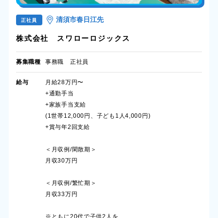
清須市春日江先
正社員
株式会社 スワローロジックス
募集職種
事務職 正社員
給与
月給28万円〜
+通勤手当
+家族手当支給
(1世帯12,000円、子ども1人4,000円)
+賞与年2回支給
＜月収例/閑散期＞
月収30万円
＜月収例/繁忙期＞
月収33万円
※ともに20代で子供2人を