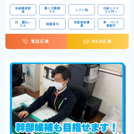
未経験者歓
週１日勤務
日給１００
シフト制
迎
ＯＫ
００円～
日、週払い
有資格者優
車・バイク
制服貸与
ＯＫ
遇
通勤可
電話応募
WEB応募