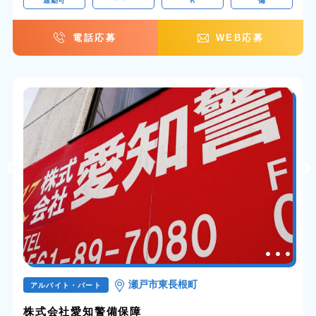
通勤可
Ｋ
備
電話応募
WEB応募
瀬戸市東長根町
アルバイト・パート
株式会社愛知警備保障