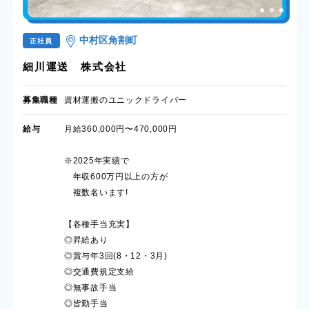
中村区角割町
正社員
細川運送 株式会社
募集職種
資材運搬のユニックドライバー
給与
月給360,000円〜470,000円
※2025年実績で
年収600万円以上の方が
複数名います!
【各種手当充実】
◎昇給あり
◎賞与年3回(8・12・3月)
◎交通費規定支給
◎無事故手当
◎皆勤手当