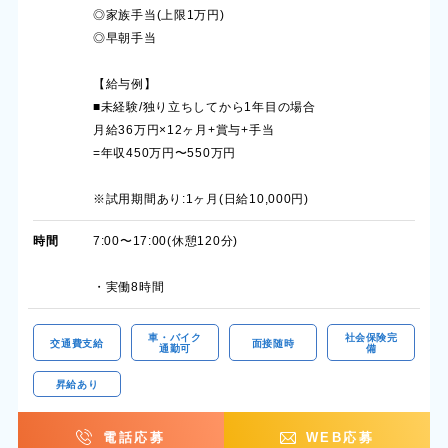
◎家族手当(上限1万円)
◎早朝手当
【給与例】
■未経験/独り立ちしてから1年目の場合
月給36万円×12ヶ月+賞与+手当
=年収450万円〜550万円
※試用期間あり:1ヶ月(日給10,000円)
時間
7:00〜17:00(休憩120分)
・実働8時間
車・バイク
社会保険完
交通費支給
面接随時
通勤可
備
昇給あり
電話応募
WEB応募