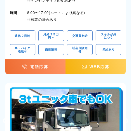
※インセンティブの支給あり
時間
8:00〜17:00(ルートにより異なる)
※残業の場合あり
月給２５万
スキルが身
週休２日制
交通費支給
円～
につく
車・バイク
社会保険完
面接随時
昇給あり
通勤可
備
電話応募
WEB応募