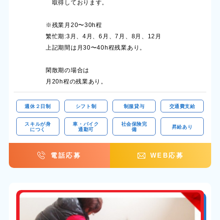
取得しております。
※残業月20〜30h程
繁忙期:3月、4月、6月、7月、8月、12月
上記期間は月30〜40h程残業あり。
閑散期の場合は
月20h程の残業あり。
週休２日制
シフト制
制服貸与
交通費支給
スキルが身
車・バイク
社会保険完
昇給あり
につく
通勤可
備
電話応募
WEB応募