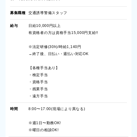
募集職種
交通誘導警備スタッフ
給与
日給10,000円以上
有資格者の方は資格手当15,000円支給!!
※法定研修(30h)/時給1,140円
→終了後、日払い・週払い対応OK
【各種手当あり】
・検定手当
・資格手当
・残業手当
・遠方手当
時間
8:00〜17:00(現場により異なる)
※週1日〜勤務OK!
※曜日の相談OK!