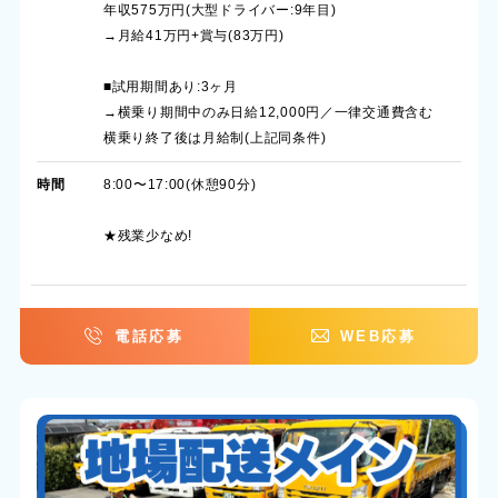
年収575万円(大型ドライバー:9年目)
→月給41万円+賞与(83万円)
■試用期間あり:3ヶ月
→横乗り期間中のみ日給12,000円／一律交通費含む
横乗り終了後は月給制(上記同条件)
時間
8:00〜17:00(休憩90分)
★残業少なめ!
電話応募
WEB応募