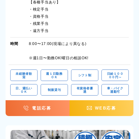
【各種手当あり】
・検定手当
・資格手当
・残業手当
・遠方手当
時間
8:00〜17:00(現場により異なる)
※週1日〜勤務OK!曜日の相談OK!
未経験者歓
週１日勤務
日給１００
シフト制
迎
ＯＫ
００円～
日、週払い
有資格者優
車・バイク
制服貸与
ＯＫ
遇
通勤可
電話応募
WEB応募