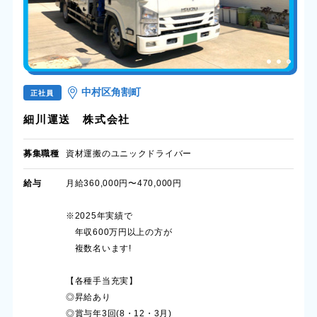
中村区角割町
正社員
細川運送 株式会社
募集職種
資材運搬のユニックドライバー
給与
月給360,000円〜470,000円
※2025年実績で
年収600万円以上の方が
複数名います!
【各種手当充実】
◎昇給あり
◎賞与年3回(8・12・3月)