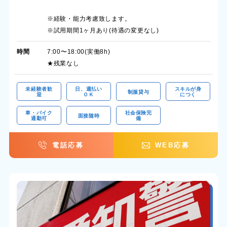
※経験・能力考慮致します。
※試用期間1ヶ月あり(待遇の変更なし)
時間
7:00〜18:00(実働8h)
★残業なし
未経験者歓
日、週払い
スキルが身
制服貸与
迎
ＯＫ
につく
車・バイク
社会保険完
面接随時
通勤可
備
電話応募
WEB応募