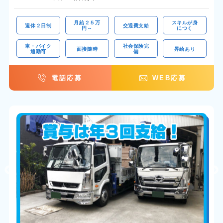
月給２５万
スキルが身
週休２日制
交通費支給
円～
につく
車・バイク
社会保険完
面接随時
昇給あり
通勤可
備
電話応募
WEB応募