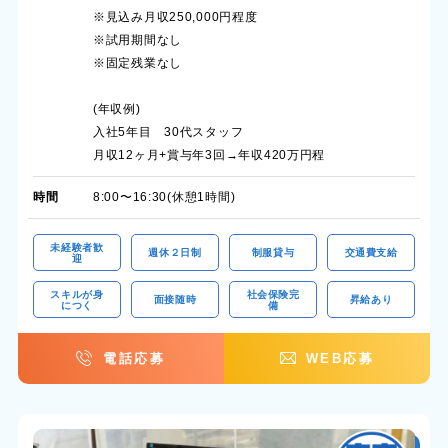
※見込み月収250,000円程度
※試用期間なし
※固定残業なし
(年収例)
入社5年目 30代スタッフ
月収12ヶ月+賞与年3回→年収420万円程
時間
8:00〜16:30(休憩1時間)
未経験者歓
週休２日制
制服貸与
交通費支給
迎
スキルが身
社会保険完
面接随時
昇給あり
につく
備
電話応募
WEB応募