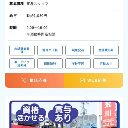
募集職種
事務スタッフ
給与
時給1,030円
時間
9:00〜16:00
※勤務時間応相談
未経験者歓
週休２日制
制服貸与
交通費支給
迎
車・バイク
面接随時
年齢不問
昇給あり
通勤可
電話応募
WEB応募