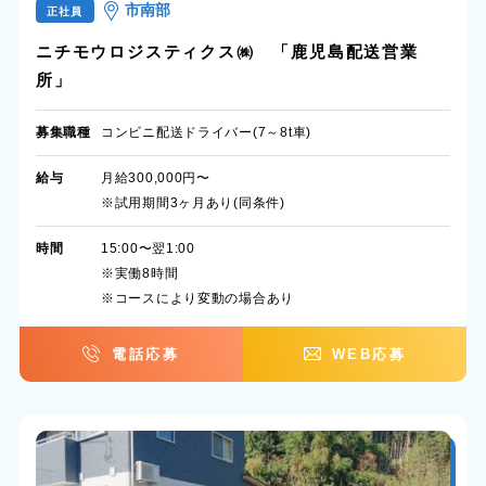
市南部
正社員
ニチモウロジスティクス㈱ 「鹿児島配送営業
所」
募集職種
コンビニ配送ドライバー(7～8t車)
給与
月給300,000円〜
※試用期間3ヶ月あり(同条件)
時間
15:00〜翌1:00
※実働8時間
※コースにより変動の場合あり
電話応募
WEB応募