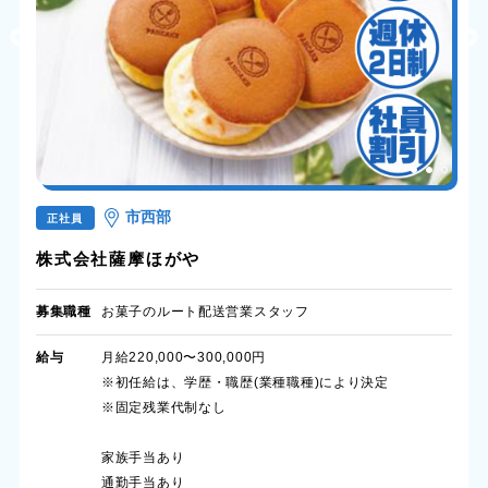
市西部
正社員
株式会社薩摩ほがや
募集職種
お菓子のルート配送営業スタッフ
給与
月給220,000〜300,000円
※初任給は、学歴・職歴(業種職種)により決定
※固定残業代制なし
家族手当あり
通勤手当あり