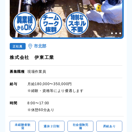
市北部
正社員
株式会社 伊東工業
募集職種
現場作業員
給与
月給180,000〜350,000円
※経験・資格等により優遇します
時間
8:00〜17:00
※休憩60分あり
未経験者歓
社会保険完
週休２日制
昇給あり
迎
備