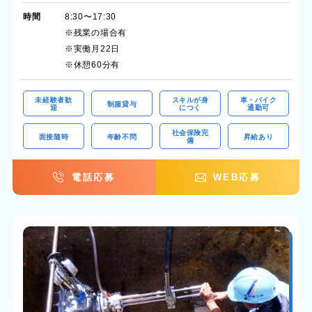
時間
8:30〜17:30
※残業の場合有
※実働月22日
※休憩60分有
未経験者歓
スキルが身
車・バイク
制服貸与
迎
につく
通勤可
社会保険完
面接随時
年齢不問
昇給あり
備
電話応募
WEB応募