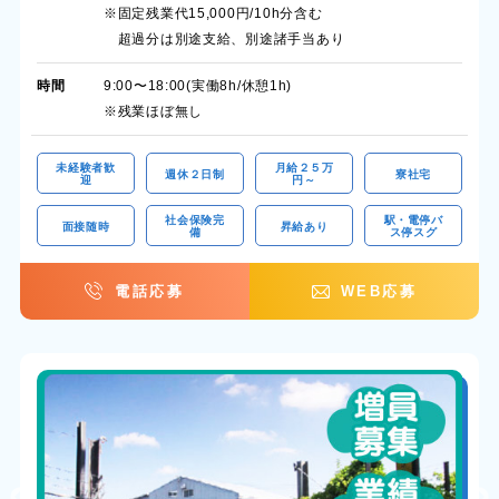
※固定残業代15,000円/10h分含む
超過分は別途支給、別途諸手当あり
時間
9:00〜18:00(実働8h/休憩1h)
※残業ほぼ無し
未経験者歓
月給２５万
週休２日制
寮社宅
迎
円～
社会保険完
駅・電停バ
面接随時
昇給あり
備
ス停スグ
電話応募
WEB応募