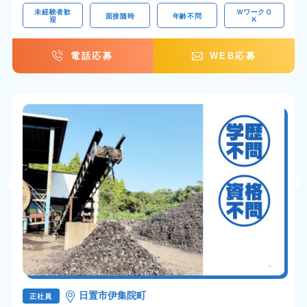
未経験者歓
ＷワークＯ
面接随時
年齢不問
迎
Ｋ
電話応募
WEB応募
日置市伊集院町
正社員