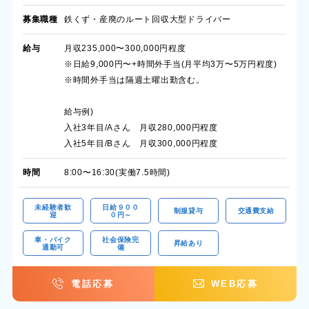
募集職種
鉄くず・産廃のルート回収大型ドライバー
給与
月収235,000〜300,000円程度
※日給9,000円〜+時間外手当(月平均3万〜5万円程度)
※時間外手当は隔週土曜出勤含む。
給与例)
入社3年目/Aさん 月収280,000円程度
入社5年目/Bさん 月収300,000円程度
時間
8:00〜16:30(実働7.5時間)
未経験者歓
日給９００
制服貸与
交通費支給
迎
０円～
車・バイク
社会保険完
昇給あり
通勤可
備
電話応募
WEB応募