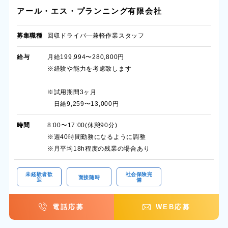
アール・エス・プランニング有限会社
募集職種
回収ドライバ―兼軽作業スタッフ
給与
月給199,994〜280,800円
※経験や能力を考慮致します
※試用期間3ヶ月
日給9,259〜13,000円
時間
8:00〜17:00(休憩90分)
※週40時間勤務になるように調整
※月平均18h程度の残業の場合あり
未経験者歓
社会保険完
面接随時
迎
備
電話応募
WEB応募